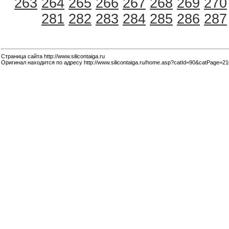
263
264
265
266
267
268
269
270
281
282
283
284
285
286
287
Страница сайта http://www.silicontaiga.ru
Оригинал находится по адресу http://www.silicontaiga.ru/home.asp?catId=90&catPage=21