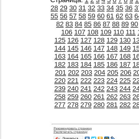
28
29
30
31
32
33
34
35
36
3
55
56
57
58
59
60
61
62
63
6
82
83
84
85
86
87
88
89
90
106
107
108
109
110
111
125
126
127
128
129
130
1
144
145
146
147
148
149
1
163
164
165
166
167
168
1
182
183
184
185
186
187
1
201
202
203
204
205
206
2
220
221
222
223
224
225
2
239
240
241
242
243
244
2
258
259
260
261
262
263
2
277
278
279
280
281
282
2
Рекомендовать страницу
Распечатать страницу
Поделиться…