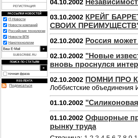
Независимос
04.10.2002
РЕГИСТРАЦИЯ
РАССЫЛКИ НОВОСТЕЙ
КРЕЙГ БАРРЕ
03.10.2002
IT-Новости
СВОИХ ПРЕИМУЩЕСТВ
Новости компаний
Российские технологии
Новости ВПК
Россия может
02.10.2002
Нанотехнологии
"Новые извес
02.10.2002
SUBSCRIBE.RU
вновь проснулся интере
ПОИСК ПО СТАТЬЯМ
точная фраза
ПОМНИ ПРО 
02.10.2002
RSS-ЛЕНТА
Подписаться
Лоббистские объединения 
"Силиконовая 
01.10.2002
Офшорные про
01.10.2002
рынку труда
Страница:
1
2
3
4
5
6
7
8
9
1