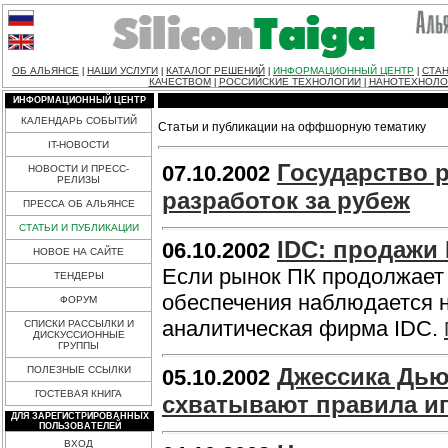
ОБ АЛЬЯНСЕ
НАШИ УСЛУГИ
КАТАЛОГ РЕШЕНИЙ
ИНФОРМАЦИОННЫЙ ЦЕНТР
СТАН
|
|
|
|
КАЧЕСТВОМ
РОССИЙСКИЕ ТЕХНОЛОГИИ
НАНОТЕХНОЛО
|
|
ИНФОРМАЦИОННЫЙ ЦЕНТР
КАЛЕНДАРЬ СОБЫТИЙ
Статьи и публикации на оффшорную тематику
IT-НОВОСТИ
Государство 
07.10.2002
НОВОСТИ И ПРЕСС-
РЕЛИЗЫ
разработок за рубеж
ПРЕССА ОБ АЛЬЯНСЕ
СТАТЬИ И ПУБЛИКАЦИИ
IDC: продажи 
06.10.2002
НОВОЕ НА САЙТЕ
Если рынок ПК продолжает 
ТЕНДЕРЫ
обеспечения наблюдается н
ФОРУМ
аналитическая фирма IDC.
СПИСКИ РАССЫЛКИ И
ДИСКУССИОННЫЕ
ГРУППЫ
Джессика Дью
ПОЛЕЗНЫЕ ССЫЛКИ
05.10.2002
ГОСТЕВАЯ КНИГА
схватывают правила и
ДЛЯ ЗАРЕГИСТРИРОВАННЫХ
ПОЛЬЗОВАТЕЛЕЙ
ВХОД