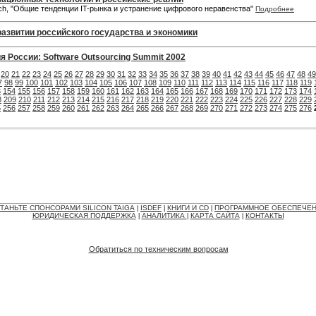
rch, "Общие тенденции IT-рынка и устранение цифрового неравенства"
Подробнее
азвитии российского государства и экономики
России: Software Outsourcing Summit 2002
20
21
22
23
24
25
26
27
28
29
30
31
32
33
34
35
36
37
38
39
40
41
42
43
44
45
46
47
48
49
7
98
99
100
101
102
103
104
105
106
107
108
109
110
111
112
113
114
115
116
117
118
119
3
154
155
156
157
158
159
160
161
162
163
164
165
166
167
168
169
170
171
172
173
174
8
209
210
211
212
213
214
215
216
217
218
219
220
221
222
223
224
225
226
227
228
229
5
256
257
258
259
260
261
262
263
264
265
266
267
268
269
270
271
272
273
274
275
276
ТАНЬТЕ СПОНСОРАМИ SILICON TAIGA
ISDEF
КНИГИ И CD
ПРОГРАММНОЕ ОБЕСПЕЧЕ
|
|
|
ЮРИДИЧЕСКАЯ ПОДДЕРЖКА
АНАЛИТИКА
КАРТА САЙТА
КОНТАКТЫ
|
|
|
Обратиться по техническим вопросам