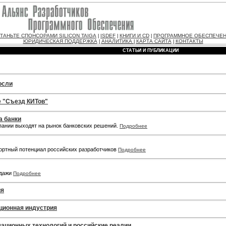
ТАНЬТЕ СПОНСОРАМИ SILICON TAIGA
ISDEF
КНИГИ И CD
ПРОГРАММНОЕ ОБЕСПЕЧЕ
|
|
|
ЮРИДИЧЕСКАЯ ПОДДЕРЖКА
АНАЛИТИКА
КАРТА САЙТА
КОНТАКТЫ
|
|
|
СТАТЬИ И ПУБЛИКАЦИИ
осли
е "Съезд КИТов"
а банки
мпании выходят на рынок банковских решений.
Подробнее
портный потенциал российских разработчиков
Подробнее
одажи
Подробнее
ия
ционная индустрия
ационных технологий и российские реалии