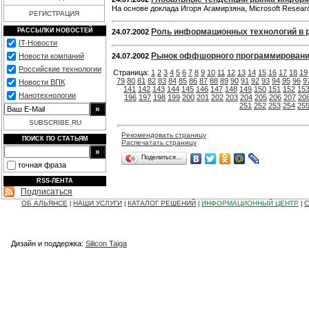
На основе доклада Игоря Агамирзяна, Microsoft Resea
РЕГИСТРАЦИЯ
РАССЫЛКИ НОВОСТЕЙ
Роль информационных технологий в р
24.07.2002
IT-Новости
Рынок оффшорного программирования 
Новости компаний
24.07.2002
Российские технологии
Страница:
1
2
3
4
5
6
7
8
9
10
11
12
13
14
15
16
17
18
19
79
80
81
82
83
84
85
86
87
88
89
90
91
92
93
94
95
96
9
Новости ВПК
141
142
143
144
145
146
147
148
149
150
151
152
15
Нанотехнологии
196
197
198
199
200
201
202
203
204
205
206
207
20
251
252
253
254
25
SUBSCRIBE.RU
Рекомендовать страницу
ПОИСК ПО СТАТЬЯМ
Распечатать страницу
Поделиться…
точная фраза
RSS-ЛЕНТА
Подписаться
ОБ АЛЬЯНСЕ
НАШИ УСЛУГИ
КАТАЛОГ РЕШЕНИЙ
ИНФОРМАЦИОННЫЙ ЦЕНТР
С
|
|
|
|
Дизайн и поддержка:
Silicon Taiga