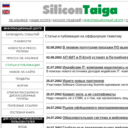
ОБ АЛЬЯНСЕ
НАШИ УСЛУГИ
КАТАЛОГ РЕШЕНИЙ
ИНФОРМАЦИОННЫЙ ЦЕНТР
С
|
|
|
|
ИНФОРМАЦИОННЫЙ ЦЕНТР
КАЛЕНДАРЬ СОБЫТИЙ
Статьи и публикации на оффшорную тематику
IT-НОВОСТИ
В первом полугодии продажи ПО выр
02.08.2002
НОВОСТИ И ПРЕСС-
РЕЛИЗЫ
AП КИТ и IT-Клуб устроят в Петербург
02.08.2002
ПРЕССА ОБ АЛЬЯНСЕ
СТАТЬИ И ПУБЛИКАЦИИ
Индийские IT -компании нацелились н
31.07.2002
В поисках нового источника доходов индийские IT -ко
НОВОЕ НА САЙТЕ
ТЕНДЕРЫ
Ищите новых партнеров
25.07.2002
Участники Software Outsourcing Summit оценивали экс
ФОРУМ
СПИСКИ РАССЫЛКИ И
Кормят ноги, а не сертификаты
25.07.2002
ДИСКУССИОННЫЕ
Надо говорить не о CMM, а о том, как организовать пр
ГРУППЫ
ПОЛЕЗНЫЕ ССЫЛКИ
Рынок оффшорного программирован
24.07.2002
ГОСТЕВАЯ КНИГА
Образовательная система и информа
24.07.2002
ДЛЯ ЗАРЕГИСТРИРОВАННЫХ
ПОЛЬЗОВАТЕЛЕЙ
ВХОД
Глобальные тенденции рынка информ
24.07.2002