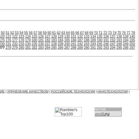
50
51
52
53
54
55
56
57
58
59
60
61
62
63
64
65
66
67
68
69
70
71
72
73
74
75
76
77
78
120
121
122
123
124
125
126
127
128
129
130
131
132
133
134
135
136
137
138
139
140
175
176
177
178
179
180
181
182
183
184
185
186
187
188
189
190
191
192
193
194
195
230
231
232
233
234
235
236
237
238
239
240
241
242
243
244
245
246
247
248
249
250
277
278
279
280
281
282
283
284
285
286
287
288
289
290
291
292
293
294
295
296
297
НИЕ
УПРАВЛЕНИЕ КАЧЕСТВОМ
РОССИЙСКИЕ ТЕХНОЛОГИИ
НАНОТЕХНОЛОГИИ
|
|
|
|