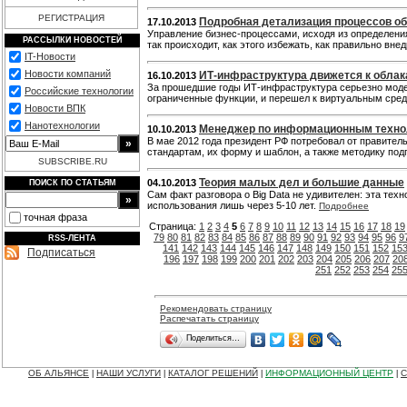
РЕГИСТРАЦИЯ
Подробная детализация процессов о
17.10.2013
Управление бизнес-процессами, исходя из определени
РАССЫЛКИ НОВОСТЕЙ
так происходит, как этого избежать, как правильно вн
IT-Новости
Новости компаний
ИТ-инфраструктура движется к облак
16.10.2013
За прошедшие годы ИТ-инфраструктура серьезно модер
Российские технологии
ограниченные функции, и перешел к виртуальным сре
Новости ВПК
Нанотехнологии
Менеджер по информационным техно
10.10.2013
В мае 2012 года президент РФ потребовал от правител
стандартам, их форму и шаблон, а также методику под
SUBSCRIBE.RU
Теория малых дел и большие данные
04.10.2013
ПОИСК ПО СТАТЬЯМ
Сам факт разговора о Big Data не удивителен: эта тех
использования лишь через 5-10 лет.
Подробнее
точная фраза
Страница:
1
2
3
4
5
6
7
8
9
10
11
12
13
14
15
16
17
18
19
79
80
81
82
83
84
85
86
87
88
89
90
91
92
93
94
95
96
9
RSS-ЛЕНТА
141
142
143
144
145
146
147
148
149
150
151
152
15
Подписаться
196
197
198
199
200
201
202
203
204
205
206
207
20
251
252
253
254
25
Рекомендовать страницу
Распечатать страницу
Поделиться…
ОБ АЛЬЯНСЕ
НАШИ УСЛУГИ
КАТАЛОГ РЕШЕНИЙ
ИНФОРМАЦИОННЫЙ ЦЕНТР
С
|
|
|
|