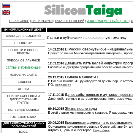
ОБ АЛЬЯНСЕ
НАШИ УСЛУГИ
КАТАЛОГ РЕШЕНИЙ
ИНФОРМАЦИОННЫЙ ЦЕНТР
С
|
|
|
|
ИНФОРМАЦИОННЫЙ ЦЕНТР
КАЛЕНДАРЬ СОБЫТИЙ
Статьи и публикации на оффшорную тематику
IT-НОВОСТИ
В России свернуты обе «националь
14.02.2016
НОВОСТИ И ПРЕСС-
Проект по линии Минэкономразвития заморожен, проек
РЕЛИЗЫ
ПРЕССА ОБ АЛЬЯНСЕ
Двадцать пять целей индустрии програ
12.02.2016
Развитие индустрии программного обеспечения имеет с
СТАТЬИ И ПУБЛИКАЦИИ
НОВОЕ НА САЙТЕ
Облака меняют ИТ
20.12.2015
В России многие ИТ-руководители до сих пор не готов
ТЕНДЕРЫ
ПО.
Подробнее
ФОРУМ
Дано: собственные и аутсорс-проекты
17.11.2015
СПИСКИ РАССЫЛКИ И
Дано: собственные и аутсорс-проекты, некоторые учас
ДИСКУССИОННЫЕ
ГРУППЫ
Жизнь после кода
09.10.2015
ПОЛЕЗНЫЕ ССЫЛКИ
В этой статье мы поговорим о карьере. Я расскажу, ч
ГОСТЕВАЯ КНИГА
Кремниевая долина - это промывание
20.09.2015
ДЛЯ ЗАРЕГИСТРИРОВАННЫХ
Основатель концертного сервиса Concertwith.me Витал
ПОЛЬЗОВАТЕЛЕЙ
штрафы, цены и инвесторов.
Подробнее
ВХОД