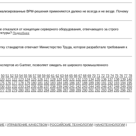
ециализированные BPM-решения применяются далеко не всегда и не везде. Почему
 отказался от концепции серверного оборудования, отвечающего за строго
руктуры?
Подробнее
тку стандартов отвечает Министерство Труда, которое разработало требования к
 экспертов из Gartner, позволяет ожидать ее широкого промышленного
50
51
52
53
54
55
56
57
58
59
60
61
62
63
64
65
66
67
68
69
70
71
72
73
74
75
76
77
78
120
121
122
123
124
125
126
127
128
129
130
131
132
133
134
135
136
137
138
139
140
175
176
177
178
179
180
181
182
183
184
185
186
187
188
189
190
191
192
193
194
195
230
231
232
233
234
235
236
237
238
239
240
241
242
243
244
245
246
247
248
249
250
277
278
279
280
281
282
283
284
285
286
287
288
289
290
291
292
293
294
295
296
297
НИЕ
УПРАВЛЕНИЕ КАЧЕСТВОМ
РОССИЙСКИЕ ТЕХНОЛОГИИ
НАНОТЕХНОЛОГИИ
|
|
|
|