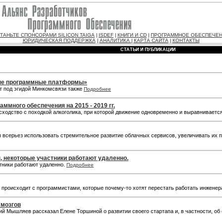
ТАНЬТЕ СПОНСОРАМИ SILICON TAIGA
ISDEF
КНИГИ И CD
ПРОГРАММНОЕ ОБЕСПЕЧЕ
|
|
|
ЮРИДИЧЕСКАЯ ПОДДЕРЖКА
АНАЛИТИКА
КАРТА САЙТА
КОНТАКТЫ
|
|
|
СТАТЬИ И ПУБЛИКАЦИИ
ные программные платформы»
т под эгидой Минкомсвязи также
Подробнее
ммного обеспечения на 2015 - 2019 гг.
ходство с походкой алкоголика, при которой движение одновременно и выравнивается
ы всерьез использовать стремительное развитие облачных сервисов, увеличивать их 
, некоторые участники работают удаленно.
тники работают удаленно.
Подробнее
то происходит с программистами, которые почему-то хотят перестать работать инжене
 мозгов
ий Мышляев рассказал Елене Торшиной о развитии своего стартапа и, в частности, об 