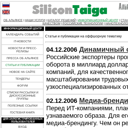
ОБ АЛЬЯНСЕ
НАШИ УСЛУГИ
КАТАЛОГ РЕШЕНИЙ
ИНФОРМАЦИОННЫЙ ЦЕНТР
СТАН
|
|
|
|
КАЧЕСТВОМ
РОССИЙСКИЕ ТЕХНОЛОГИИ
НАНОТЕХНОЛО
|
|
ИНФОРМАЦИОННЫЙ ЦЕНТР
КАЛЕНДАРЬ СОБЫТИЙ
Статьи и публикации на оффшорную тематику
IT-НОВОСТИ
Динамичный 
04.12.2006
НОВОСТИ И ПРЕСС-
РЕЛИЗЫ
Российские экспортеры про
ПРЕССА ОБ АЛЬЯНСЕ
оборота в миллиард доллар
СТАТЬИ И ПУБЛИКАЦИИ
компаний, для качественно
НОВОЕ НА САЙТЕ
масштабировании трудовых 
ТЕНДЕРЫ
узкоспециализированных о
ФОРУМ
СПИСКИ РАССЫЛКИ И
ДИСКУССИОННЫЕ
Медиа-брендин
ГРУППЫ
02.12.2006
ПОЛЕЗНЫЕ ССЫЛКИ
Перед ИТ-компаниями, план
ГОСТЕВАЯ КНИГА
узнаваемого образа. Для ег
ДЛЯ ЗАРЕГИСТРИРОВАННЫХ
медиа-брендингу. Чем он р
ПОЛЬЗОВАТЕЛЕЙ
ВХОД