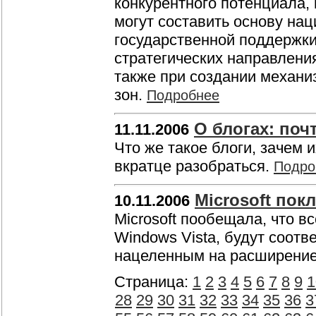
конкурентного потенциала, 
могут составить основу на
государственной поддержки
стратегических направлени
также при создании механ
зон.
Подробнее
О блогах: поч
11.11.2006
Что же такое блоги, зачем 
вкратце разобраться.
Подро
Microsoft пок
10.11.2006
Microsoft пообещала, что 
Windows Vista, будут соот
нацеленным на расширение
Страница:
1
2
3
4
5
6
7
8
9
1
28
29
30
31
32
33
34
35
36
3