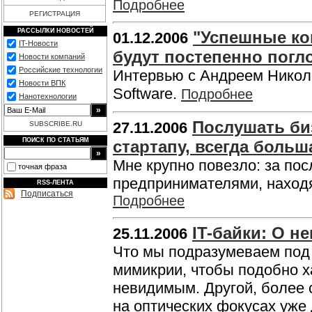
Подробнее
РЕГИСТРАЦИЯ
РАССЫЛКИ НОВОСТЕЙ
"Успешные ко
01.12.2006
IT-Новости
будут постепенно погл
Новости компаний
Российские технологии
Интервью с Андреем Никол
Новости ВПК
Software.
Подробнее
Нанотехнологии
Послушать би
27.11.2006
SUBSCRIBE.RU
ПОИСК ПО СТАТЬЯМ
стартапу, всегда больш
Мне крупно повезло: за по
точная фраза
предпринимателями, находя
RSS-ЛЕНТА
Подписаться
Подробнее
IT-байки: О 
25.11.2006
Что мы подразумеваем под
мимикрии, чтобы подобно х
невидимым. Другой, более
на оптических фокусах уже 