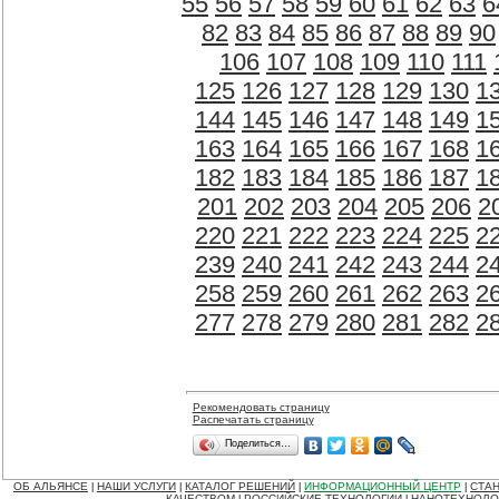
55
56
57
58
59
60
61
62
63
6
82
83
84
85
86
87
88
89
90
106
107
108
109
110
111
125
126
127
128
129
130
1
144
145
146
147
148
149
1
163
164
165
166
167
168
1
182
183
184
185
186
187
1
201
202
203
204
205
206
2
220
221
222
223
224
225
2
239
240
241
242
243
244
2
258
259
260
261
262
263
2
277
278
279
280
281
282
2
Рекомендовать страницу
Распечатать страницу
Поделиться…
ОБ АЛЬЯНСЕ
НАШИ УСЛУГИ
КАТАЛОГ РЕШЕНИЙ
ИНФОРМАЦИОННЫЙ ЦЕНТР
СТАН
|
|
|
|
КАЧЕСТВОМ
РОССИЙСКИЕ ТЕХНОЛОГИИ
НАНОТЕХНОЛО