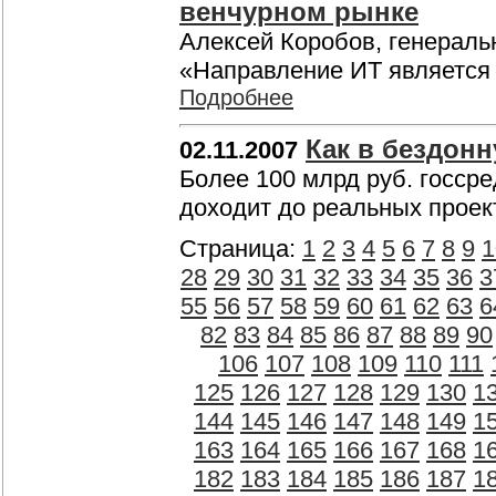
венчурном рынке
Алексей Коробов, генераль
«Направление ИТ является
Подробнее
Как в бездон
02.11.2007
Более 100 млрд руб. госсре
доходит до реальных прое
Страница:
1
2
3
4
5
6
7
8
9
1
28
29
30
31
32
33
34
35
36
3
55
56
57
58
59
60
61
62
63
6
82
83
84
85
86
87
88
89
90
106
107
108
109
110
111
125
126
127
128
129
130
1
144
145
146
147
148
149
1
163
164
165
166
167
168
1
182
183
184
185
186
187
1