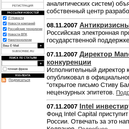
аналитических систем) объя
РЕГИСТРАЦИЯ
собственный центр разрабо
РАССЫЛКИ НОВОСТЕЙ
IT-Новости
Антикризисны
Новости компаний
08.11.2007
Российские технологии
Российская электронная пр
Новости ВПК
государственной поддержк
Нанотехнологии
SUBSCRIBE.RU
Директор Mand
07.11.2007
ПОИСК ПО СТАТЬЯМ
конкуренции
Исполнительный директор 
точная фраза
опубликовал в официально
RSS-ЛЕНТА
Подписаться
"открытое письмо Стиву Ба
нецензурных эпитетов.
Под
Intel инвести
07.11.2007
Фонд Intel Capital приступ
России. Отвечать за это н
Колпачев.