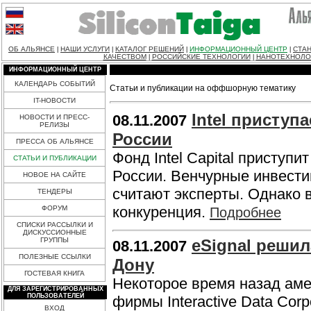
ОБ АЛЬЯНСЕ
НАШИ УСЛУГИ
КАТАЛОГ РЕШЕНИЙ
ИНФОРМАЦИОННЫЙ ЦЕНТР
СТАН
|
|
|
|
КАЧЕСТВОМ
РОССИЙСКИЕ ТЕХНОЛОГИИ
НАНОТЕХНОЛО
|
|
ИНФОРМАЦИОННЫЙ ЦЕНТР
КАЛЕНДАРЬ СОБЫТИЙ
Статьи и публикации на оффшорную тематику
IT-НОВОСТИ
Intel приступ
08.11.2007
НОВОСТИ И ПРЕСС-
РЕЛИЗЫ
России
ПРЕССА ОБ АЛЬЯНСЕ
Фонд Intel Capital приступ
СТАТЬИ И ПУБЛИКАЦИИ
России. Венчурные инвести
НОВОЕ НА САЙТЕ
считают эксперты. Однако 
ТЕНДЕРЫ
конкуренция.
ФОРУМ
Подробнее
СПИСКИ РАССЫЛКИ И
ДИСКУССИОННЫЕ
ГРУППЫ
eSignal решил
08.11.2007
ПОЛЕЗНЫЕ ССЫЛКИ
Дону
ГОСТЕВАЯ КНИГА
Некоторое время назад аме
ДЛЯ ЗАРЕГИСТРИРОВАННЫХ
ПОЛЬЗОВАТЕЛЕЙ
фирмы Interactive Data Cor
ВХОД