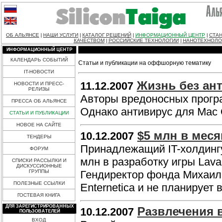
ОБ АЛЬЯНСЕ
НАШИ УСЛУГИ
КАТАЛОГ РЕШЕНИЙ
ИНФОРМАЦИОННЫЙ ЦЕНТР
СТАН
|
|
|
|
КАЧЕСТВОМ
РОССИЙСКИЕ ТЕХНОЛОГИИ
НАНОТЕХНОЛО
|
|
ИНФОРМАЦИОННЫЙ ЦЕНТР
КАЛЕНДАРЬ СОБЫТИЙ
Статьи и публикации на оффшорную тематику
IT-НОВОСТИ
Жизнь без ан
11.12.2007
НОВОСТИ И ПРЕСС-
РЕЛИЗЫ
Авторы вредоносных програ
ПРЕССА ОБ АЛЬЯНСЕ
Однако антивирус для Mac 
СТАТЬИ И ПУБЛИКАЦИИ
НОВОЕ НА САЙТЕ
$5 млн в меся
10.12.2007
ТЕНДЕРЫ
Принадлежащий IT-холдингу
ФОРУМ
млн в разработку игры Lava-
СПИСКИ РАССЫЛКИ И
ДИСКУССИОННЫЕ
ГРУППЫ
Гендиректор фонда Михаил 
ПОЛЕЗНЫЕ ССЫЛКИ
Enternetica и не планирует 
ГОСТЕВАЯ КНИГА
ДЛЯ ЗАРЕГИСТРИРОВАННЫХ
Развлечения 
10.12.2007
ПОЛЬЗОВАТЕЛЕЙ
ВХОД