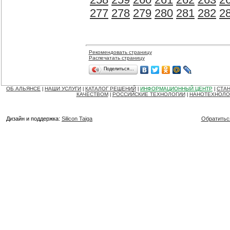
277
278
279
280
281
282
2
Рекомендовать страницу
Распечатать страницу
Поделиться…
ОБ АЛЬЯНСЕ
НАШИ УСЛУГИ
КАТАЛОГ РЕШЕНИЙ
ИНФОРМАЦИОННЫЙ ЦЕНТР
СТАН
|
|
|
|
КАЧЕСТВОМ
РОССИЙСКИЕ ТЕХНОЛОГИИ
НАНОТЕХНОЛО
|
|
Дизайн и поддержка:
Silicon Taiga
Обратитьс