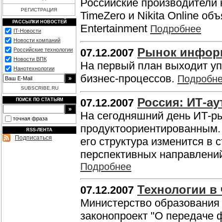
Российские производители ко
РЕГИСТРАЦИЯ
TimeZero и Nikita Online о
РАССЫЛКИ НОВОСТЕЙ
Entertainment
Подробнее
IT-Новости
Новости компаний
Рынок инфор
Российские технологии
07.12.2007
Новости ВПК
На первый план выходит уп
Нанотехнологии
бизнес-процессов.
Подробн
SUBSCRIBE.RU
Россия: ИТ-ау
07.12.2007
ПОИСК ПО СТАТЬЯМ
На сегодняшний день ИТ-ры
точная фраза
продуктоориентированным.
RSS-ЛЕНТА
Подписаться
его структура изменится в 
перспективных направлений
Подробнее
Технологии в
07.12.2007
Министерство образования 
законопроект "О передаче 