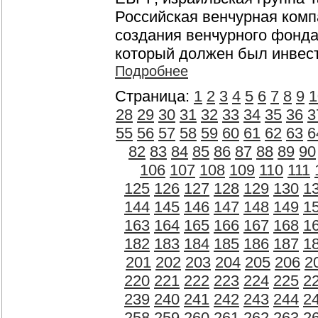
Российская венчурная компа
создания венчурного фонда 
который должен был инвест
Подробнее
Страница:
1
2
3
4
5
6
7
8
9
1
28
29
30
31
32
33
34
35
36
3
55
56
57
58
59
60
61
62
63
6
82
83
84
85
86
87
88
89
90
106
107
108
109
110
111
125
126
127
128
129
130
1
144
145
146
147
148
149
1
163
164
165
166
167
168
1
182
183
184
185
186
187
1
201
202
203
204
205
206
2
220
221
222
223
224
225
2
239
240
241
242
243
244
2
258
259
260
261
262
263
2