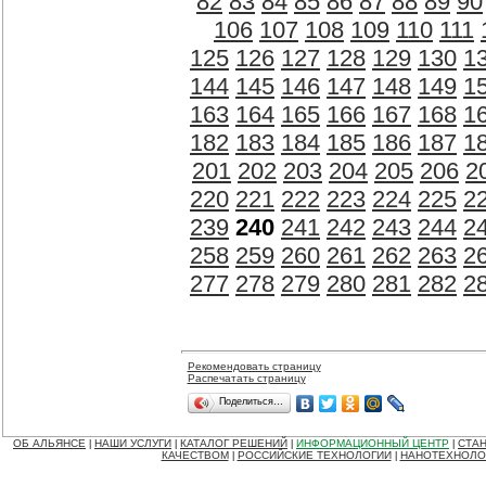
82
83
84
85
86
87
88
89
90
106
107
108
109
110
111
125
126
127
128
129
130
1
144
145
146
147
148
149
1
163
164
165
166
167
168
1
182
183
184
185
186
187
1
201
202
203
204
205
206
2
220
221
222
223
224
225
2
239
240
241
242
243
244
2
258
259
260
261
262
263
2
277
278
279
280
281
282
2
Рекомендовать страницу
Распечатать страницу
Поделиться…
ОБ АЛЬЯНСЕ
НАШИ УСЛУГИ
КАТАЛОГ РЕШЕНИЙ
ИНФОРМАЦИОННЫЙ ЦЕНТР
СТАН
|
|
|
|
КАЧЕСТВОМ
РОССИЙСКИЕ ТЕХНОЛОГИИ
НАНОТЕХНОЛО
|
|