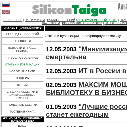
ОБ АЛЬЯНСЕ
НАШИ УСЛУГИ
КАТАЛОГ РЕШЕНИЙ
ИНФОРМАЦИОННЫЙ ЦЕНТР
СТАН
|
|
|
|
КАЧЕСТВОМ
РОССИЙСКИЕ ТЕХНОЛОГИИ
НАНОТЕХНОЛО
|
|
ИНФОРМАЦИОННЫЙ ЦЕНТР
КАЛЕНДАРЬ СОБЫТИЙ
Статьи и публикации на оффшорную тематику
IT-НОВОСТИ
"Минимизация
12.05.2003
НОВОСТИ И ПРЕСС-
РЕЛИЗЫ
смертельна
ПРЕССА ОБ АЛЬЯНСЕ
СТАТЬИ И ПУБЛИКАЦИИ
ИТ в России в
12.05.2003
НОВОЕ НА САЙТЕ
ТЕНДЕРЫ
МАКСИМ МОШ
02.05.2003
ФОРУМ
БИБЛИОТЕКУ В БИЗНЕ
СПИСКИ РАССЫЛКИ И
ДИСКУССИОННЫЕ
ГРУППЫ
"Лучшие росс
ПОЛЕЗНЫЕ ССЫЛКИ
01.05.2003
ГОСТЕВАЯ КНИГА
станет ежегодным
ДЛЯ ЗАРЕГИСТРИРОВАННЫХ
ПОЛЬЗОВАТЕЛЕЙ
ВХОД