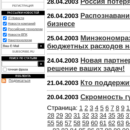
Россия потеря
28.04.2003
РЕГИСТРАЦИЯ
РАССЫЛКИ НОВОСТЕЙ
Распознавани
26.04.2003
IT-Новости
бизнесе
Новости компаний
Российские технологии
Новости ВПК
Минэкономраз
25.04.2003
Нанотехнологии
бюджетных расходов на
SUBSCRIBE.RU
Новая партне
ПОИСК ПО СТАТЬЯМ
24.04.2003
решение ваших задач!
точная фраза
RSS-ЛЕНТА
Подписаться
Кто поддержи
21.04.2003
Скромность г
20.04.2003
Страница:
1
2
3
4
5
6
7
8
9
1
28
29
30
31
32
33
34
35
36
3
55
56
57
58
59
60
61
62
63
6