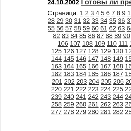
Готовы ли пр
24.10.2002
Страница:
1
2
3
4
5
6
7
8
9
1
28
29
30
31
32
33
34
35
36
3
55
56
57
58
59
60
61
62
63
6
82
83
84
85
86
87
88
89
90
106
107
108
109
110
111
125
126
127
128
129
130
1
144
145
146
147
148
149
1
163
164
165
166
167
168
1
182
183
184
185
186
187
1
201
202
203
204
205
206
2
220
221
222
223
224
225
2
239
240
241
242
243
244
2
258
259
260
261
262
263
2
277
278
279
280
281
282
2