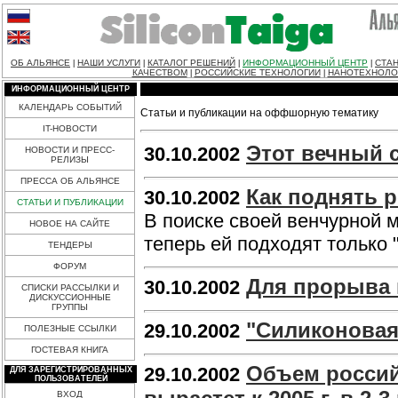
ОБ АЛЬЯНСЕ
НАШИ УСЛУГИ
КАТАЛОГ РЕШЕНИЙ
ИНФОРМАЦИОННЫЙ ЦЕНТР
СТАН
|
|
|
|
КАЧЕСТВОМ
РОССИЙСКИЕ ТЕХНОЛОГИИ
НАНОТЕХНОЛО
|
|
ИНФОРМАЦИОННЫЙ ЦЕНТР
КАЛЕНДАРЬ СОБЫТИЙ
Статьи и публикации на оффшорную тематику
IT-НОВОСТИ
Этот вечный 
30.10.2002
НОВОСТИ И ПРЕСС-
РЕЛИЗЫ
ПРЕССА ОБ АЛЬЯНСЕ
Как поднять 
30.10.2002
СТАТЬИ И ПУБЛИКАЦИИ
В поиске своей венчурной 
НОВОЕ НА САЙТЕ
теперь ей подходят только
ТЕНДЕРЫ
ФОРУМ
Для прорыва в
30.10.2002
СПИСКИ РАССЫЛКИ И
ДИСКУССИОННЫЕ
ГРУППЫ
"Силиконовая 
29.10.2002
ПОЛЕЗНЫЕ ССЫЛКИ
ГОСТЕВАЯ КНИГА
Объем россий
29.10.2002
ДЛЯ ЗАРЕГИСТРИРОВАННЫХ
ПОЛЬЗОВАТЕЛЕЙ
ВХОД