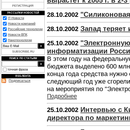
вырастет к 2005 г. в 2-3
РЕГИСТРАЦИЯ
"Силиконовая
28.10.2002
РАССЫЛКИ НОВОСТЕЙ
IT-Новости
Новости компаний
Запад теряет
28.10.2002
Российские технологии
Новости ВПК
Нанотехнологии
"Электронную
25.10.2002
информатизации Росс
SUBSCRIBE.RU
В этом году на федеральну
ПОИСК ПО СТАТЬЯМ
бюджета выделено 600 млн р
точная фраза
конца года средства нужно о
RSS-ЛЕНТА
следующий год уже сгорели
Подписаться
на мероприятия по "Электр
Подробнее
Интервью с К
25.10.2002
директора по маркети