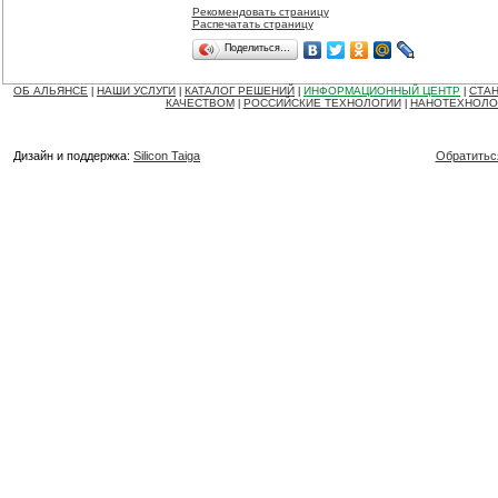
Рекомендовать страницу
Распечатать страницу
Поделиться…
ОБ АЛЬЯНСЕ
НАШИ УСЛУГИ
КАТАЛОГ РЕШЕНИЙ
ИНФОРМАЦИОННЫЙ ЦЕНТР
СТАН
|
|
|
|
КАЧЕСТВОМ
РОССИЙСКИЕ ТЕХНОЛОГИИ
НАНОТЕХНОЛО
|
|
Дизайн и поддержка:
Silicon Taiga
Обратитьс