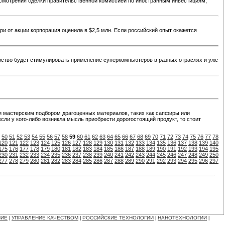
смотрения сделки правительственной комиссией по иностранным инвестициям,
ери от акции корпорация оценила в $2,5 млн. Если российский опыт окажется
ство будет стимулировать применение суперкомпьютеров в разных отраслях и уже
и мастерским подбором драгоценных материалов, таких как сапфиры или
сли у кого-либо возникла мысль приобрести дорогостоящий продукт, то стоит
50
51
52
53
54
55
56
57
58
59
60
61
62
63
64
65
66
67
68
69
70
71
72
73
74
75
76
77
78
120
121
122
123
124
125
126
127
128
129
130
131
132
133
134
135
136
137
138
139
140
175
176
177
178
179
180
181
182
183
184
185
186
187
188
189
190
191
192
193
194
195
230
231
232
233
234
235
236
237
238
239
240
241
242
243
244
245
246
247
248
249
250
277
278
279
280
281
282
283
284
285
286
287
288
289
290
291
292
293
294
295
296
297
НИЕ
УПРАВЛЕНИЕ КАЧЕСТВОМ
РОССИЙСКИЕ ТЕХНОЛОГИИ
НАНОТЕХНОЛОГИИ
|
|
|
|