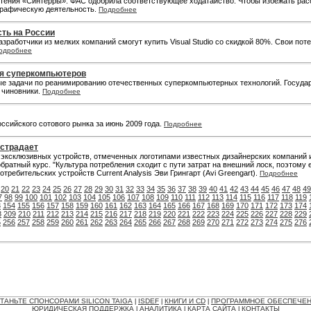
етения «Синтерры»: ФАС одобрила соответствующее ходатайство. Чтобы избежать рас
графическую деятельность.
Подробнее
сть на России
азработчики из мелких компаний смогут купить Visual Studio со скидкой 80%. Свои пот
одробнее
ия суперкомпьютеров
ые задачи по реанимированию отечественных суперкомпьютерных технологий. Государ
 чиновники.
Подробнее
оссийского сотового рынка за июнь 2009 года.
Подробнее
 страдает
е эксклюзивных устройств, отмеченных логотипами известных дизайнерских компаний 
ратный курс. "Культура потребления сходит с пути затрат на внешний лоск, поэтому е
отребительских устройств Current Analysis Эви Грингарт (Avi Greengart).
Подробнее
20
21
22
23
24
25
26
27
28
29
30
31
32
33
34
35
36
37
38
39
40
41
42
43
44
45
46
47
48
49
7
98
99
100
101
102
103
104
105
106
107
108
109
110
111
112
113
114
115
116
117
118
119
3
154
155
156
157
158
159
160
161
162
163
164
165
166
167
168
169
170
171
172
173
174
8
209
210
211
212
213
214
215
216
217
218
219
220
221
222
223
224
225
226
227
228
229
5
256
257
258
259
260
261
262
263
264
265
266
267
268
269
270
271
272
273
274
275
276
ТАНЬТЕ СПОНСОРАМИ SILICON TAIGA
ISDEF
КНИГИ И CD
ПРОГРАММНОЕ ОБЕСПЕЧЕ
|
|
|
ЮРИДИЧЕСКАЯ ПОДДЕРЖКА
АНАЛИТИКА
КАРТА САЙТА
КОНТАКТЫ
|
|
|