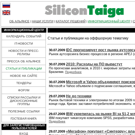
ОБ АЛЬЯНСЕ
НАШИ УСЛУГИ
КАТАЛОГ РЕШЕНИЙ
ИНФОРМАЦИОННЫЙ ЦЕНТР
С
|
|
|
|
ИНФОРМАЦИОННЫЙ ЦЕНТР
КАЛЕНДАРЬ СОБЫТИЙ
Статьи и публикации на оффшорную тематику
IT-НОВОСТИ
IDC прогнозирует рост рынка аутсорс
30.07.2009
НОВОСТИ И ПРЕСС-
Рынок аутсорсинга бизнес-процессов в регионе APEJ (
РЕЛИЗЫ
ПРЕССА ОБ АЛЬЯНСЕ
2010: Расходы на ПО вырастут
30.07.2009
По прогнозам аналитиков, в 2010 г. мировые затраты 
СТАТЬИ И ПУБЛИКАЦИИ
Бразилии.
Подробнее
НОВОЕ НА САЙТЕ
Microsoft и Yahoo объединяют поиско
30.07.2009
ТЕНДЕРЫ
Microsoft и Yahoo объявили о подписании соглашения, 
ФОРУМ
Не до техники
29.07.2009
СПИСКИ РАССЫЛКИ И
Рынок бытовой техники и электроники по итогам 2009 г
ДИСКУССИОННЫЕ
конце года. Кризис заставил потребителей экономить: 
ГРУППЫ
ПОЛЕЗНЫЕ ССЫЛКИ
IBM укрепилась на рынке BI за $1,2 м
29.07.2009
IBM покупает чикагскую компанию SPSS, разработчика с
ГОСТЕВАЯ КНИГА
Подробнее
ДЛЯ ЗАРЕГИСТРИРОВАННЫХ
ПОЛЬЗОВАТЕЛЕЙ
«Мегафон» покупает «Синтерру»: вла
29.07.2009
ВХОД