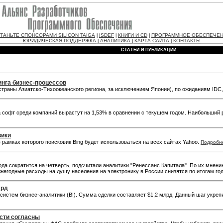
ТАНЬТЕ СПОНСОРАМИ SILICON TAIGA
ISDEF
КНИГИ И CD
ПРОГРАММНОЕ ОБЕСПЕЧЕ
|
|
|
ЮРИДИЧЕСКАЯ ПОДДЕРЖКА
АНАЛИТИКА
КАРТА САЙТА
КОНТАКТЫ
|
|
|
СТАТЬИ И ПУБЛИКАЦИИ
инга бизнес-процессов
страны Азиатско-Тихоокеанского региона, за исключением Японии), по ожиданиям IDC, 
на софт среди компаний вырастут на 1,53% в сравнении с текущем годом. Наибольший 
вики
в рамках которого поисковик Bing будет использоваться на всех сайтах Yahoo.
Подробн
ода сократится на четверть, подсчитали аналитики "Ренессанс Капитала". По их мнени
ежегодные расходы на душу населения на электронику в России снизятся по итогам года
лрд
истем бизнес-аналитики (BI). Сумма сделки составляет $1,2 млрд. Данный шаг укрепи
сти согласны