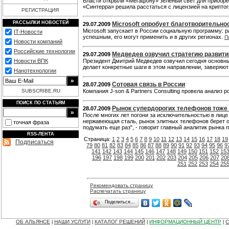
Власти открыли «Мегафону» зеленый свет для приобр
«Синтерра» решила расстаться с лицензией на крипто
РЕГИСТРАЦИЯ
РАССЫЛКИ НОВОСТЕЙ
Microsoft опробует благотворительно
29.07.2009
Microsoft запускает в России социальную программу: р
IT-Новости
успешным, его могут применить и в других регионах.
П
Новости компаний
Российские технологии
Медведев озвучил стратегию развит
29.07.2009
Новости ВПК
Президент Дмитрий Медведев озвучил сегодня основн
делает конкретные шаги в этом направлении, заверяют
Нанотехнологии
Сотовая связь в России
28.07.2009
SUBSCRIBE.RU
Компания J-son & Partners Consulting провела анализ р
ПОИСК ПО СТАТЬЯМ
Рынок супердорогих телефонов тоже
28.07.2009
После многих лет погони за исключительностью в лиц
нержавеющая сталь, рынок элитных телефонов берет об
точная фраза
подумать еще раз", - говорит главный аналитик рынка п
RSS-ЛЕНТА
Страница:
1
2
3
4
5
6
7
8
9
10
11
12
13
14
15
16
17
18
19
Подписаться
79
80
81
82
83
84
85
86
87
88
89
90
91
92
93
94
95
96
9
141
142
143
144
145
146
147
148
149
150
151
152
15
196
197
198
199
200
201
202
203
204
205
206
207
20
251
252
253
254
25
Рекомендовать страницу
Распечатать страницу
Поделиться…
ОБ АЛЬЯНСЕ
НАШИ УСЛУГИ
КАТАЛОГ РЕШЕНИЙ
ИНФОРМАЦИОННЫЙ ЦЕНТР
С
|
|
|
|