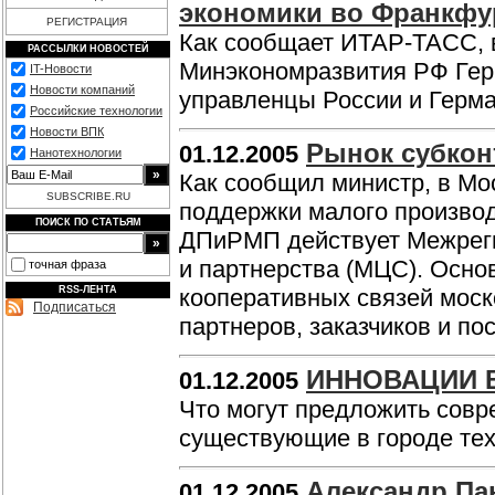
экономики во Франкфу
РЕГИСТРАЦИЯ
Как сообщает ИТАР-ТАСС, в
РАССЫЛКИ НОВОСТЕЙ
Минэкономразвития РФ Гер
IT-Новости
Новости компаний
управленцы России и Герм
Российские технологии
Новости ВПК
Рынок субкон
01.12.2005
Нанотехнологии
Как сообщил министр, в Мо
SUBSCRIBE.RU
поддержки малого производ
ПОИСК ПО СТАТЬЯМ
ДПиРМП действует Межрег
и партнерства (МЦС). Осно
точная фраза
RSS-ЛЕНТА
кооперативных связей моск
Подписаться
партнеров, заказчиков и п
ИННОВАЦИИ 
01.12.2005
Что могут предложить сов
существующие в городе те
Александр Па
01.12.2005