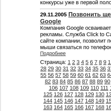
конкурсы уже в первой пол
Позвонить ще
29.11.2005
Google
Компания Google осваивает
рекламы. Служба Click to C
сайте компании, позволит 
мыши связаться по телефо
Подробнее
Страница:
1
2
3
4
5
6
7
8
9
1
28
29
30
31
32
33
34
35
36
3
55
56
57
58
59
60
61
62
63
6
82
83
84
85
86
87
88
89
90
106
107
108
109
110
111
125
126
127
128
129
130
1
144
145
146
147
148
149
1
163
164
165
166
167
168
1