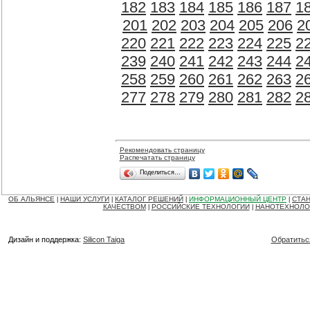
182
183
184
185
186
187
1
201
202
203
204
205
206
2
220
221
222
223
224
225
2
239
240
241
242
243
244
2
258
259
260
261
262
263
2
277
278
279
280
281
282
2
Рекомендовать страницу
Распечатать страницу
Поделиться…
ОБ АЛЬЯНСЕ
НАШИ УСЛУГИ
КАТАЛОГ РЕШЕНИЙ
ИНФОРМАЦИОННЫЙ ЦЕНТР
СТАН
|
|
|
|
КАЧЕСТВОМ
РОССИЙСКИЕ ТЕХНОЛОГИИ
НАНОТЕХНОЛО
|
|
Дизайн и поддержка:
Silicon Taiga
Обратитьс