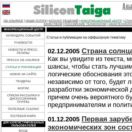
ОБ АЛЬЯНСЕ
НАШИ УСЛУГИ
КАТАЛОГ РЕШЕНИЙ
ИНФОРМАЦИОННЫЙ ЦЕНТР
СТАН
|
|
|
|
КАЧЕСТВОМ
РОССИЙСКИЕ ТЕХНОЛОГИИ
НАНОТЕХНОЛО
|
|
ИНФОРМАЦИОННЫЙ ЦЕНТР
КАЛЕНДАРЬ СОБЫТИЙ
Статьи и публикации на оффшорную тематику
IT-НОВОСТИ
Страна солнц
02.12.2005
НОВОСТИ И ПРЕСС-
РЕЛИЗЫ
Как вы увидите из текста, 
ПРЕССА ОБ АЛЬЯНСЕ
шансы, чтобы стать лучшим
СТАТЬИ И ПУБЛИКАЦИИ
логические обоснования эт
НОВОЕ НА САЙТЕ
независимо от того, будет л
ТЕНДЕРЫ
разработки экономической 
ФОРУМ
причем очень вероятного б
СПИСКИ РАССЫЛКИ И
ДИСКУССИОННЫЕ
ГРУППЫ
предпринимателям и полит
ПОЛЕЗНЫЕ ССЫЛКИ
ГОСТЕВАЯ КНИГА
Первая заруб
01.12.2005
ДЛЯ ЗАРЕГИСТРИРОВАННЫХ
экономических зон сос
ПОЛЬЗОВАТЕЛЕЙ
ВХОД