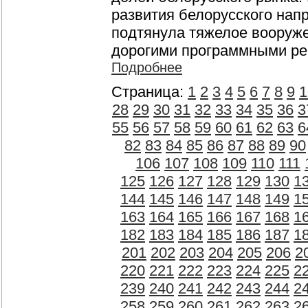
развития белорусского нап
подтянула тяжелое вооруже
дорогими программными реш
Подробнее
Страница:
1
2
3
4
5
6
7
8
9
1
28
29
30
31
32
33
34
35
36
3
55
56
57
58
59
60
61
62
63
6
82
83
84
85
86
87
88
89
90
106
107
108
109
110
111
125
126
127
128
129
130
1
144
145
146
147
148
149
1
163
164
165
166
167
168
1
182
183
184
185
186
187
1
201
202
203
204
205
206
2
220
221
222
223
224
225
2
239
240
241
242
243
244
2
258
259
260
261
262
263
2