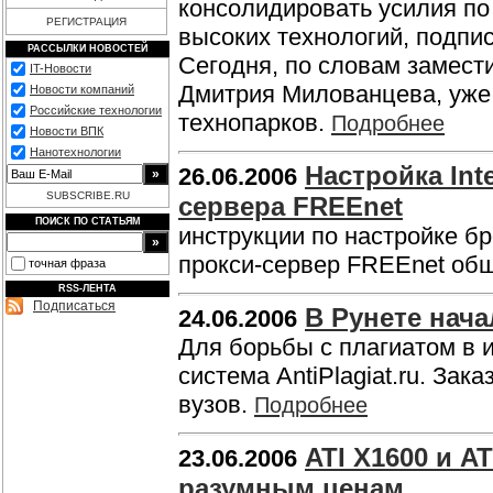
консолидировать усилия по
РЕГИСТРАЦИЯ
высоких технологий, подпис
РАССЫЛКИ НОВОСТЕЙ
Сегодня, по словам замест
IT-Новости
Дмитрия Милованцева, уже
Новости компаний
Российские технологии
технопарков.
Подробнее
Новости ВПК
Нанотехнологии
Настройка Int
26.06.2006
SUBSCRIBE.RU
сервера FREEnet
ПОИСК ПО СТАТЬЯМ
инструкции по настройке бро
прокси-сервер FREEnet об
точная фраза
RSS-ЛЕНТА
Подписаться
В Рунете нача
24.06.2006
Для борьбы с плагиатом в 
система AntiPlagiat.ru. Зак
вузов.
Подробнее
ATI X1600 и A
23.06.2006
разумным ценам