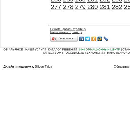
277
278
279
280
281
282
2
Рекомендовать страницу
Распечатать страницу
Поделиться…
ОБ АЛЬЯНСЕ
НАШИ УСЛУГИ
КАТАЛОГ РЕШЕНИЙ
ИНФОРМАЦИОННЫЙ ЦЕНТР
СТАН
|
|
|
|
КАЧЕСТВОМ
РОССИЙСКИЕ ТЕХНОЛОГИИ
НАНОТЕХНОЛО
|
|
Дизайн и поддержка:
Silicon Taiga
Обратитьс