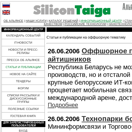
ОБ АЛЬЯНСЕ
НАШИ УСЛУГИ
КАТАЛОГ РЕШЕНИЙ
ИНФОРМАЦИОННЫЙ ЦЕНТР
СТАН
|
|
|
|
КАЧЕСТВОМ
РОССИЙСКИЕ ТЕХНОЛОГИИ
НАНОТЕХНОЛО
|
|
ИНФОРМАЦИОННЫЙ ЦЕНТР
КАЛЕНДАРЬ СОБЫТИЙ
Статьи и публикации на оффшорную тематику
IT-НОВОСТИ
Оффшорное пр
26.06.2006
НОВОСТИ И ПРЕСС-
РЕЛИЗЫ
айтишников
ПРЕССА ОБ АЛЬЯНСЕ
Республика Беларусь не мо
СТАТЬИ И ПУБЛИКАЦИИ
производств, но и отсталой
НОВОЕ НА САЙТЕ
крупные белорусские ИТ-ко
ТЕНДЕРЫ
процветает мобильная связ
ФОРУМ
СПИСКИ РАССЫЛКИ И
международной арене, дост
ДИСКУССИОННЫЕ
ГРУППЫ
Подробнее
ПОЛЕЗНЫЕ ССЫЛКИ
ГОСТЕВАЯ КНИГА
Технопарки б
26.06.2006
ДЛЯ ЗАРЕГИСТРИРОВАННЫХ
Мининформсвязи и Торгово
ПОЛЬЗОВАТЕЛЕЙ
ВХОД