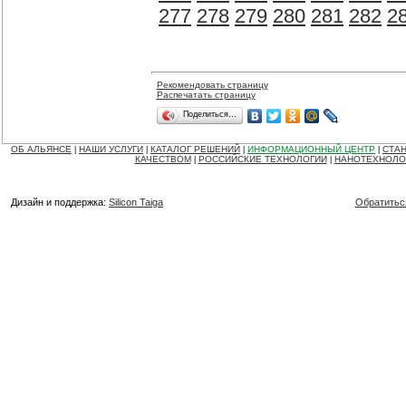
277
278
279
280
281
282
2
Рекомендовать страницу
Распечатать страницу
Поделиться…
ОБ АЛЬЯНСЕ
НАШИ УСЛУГИ
КАТАЛОГ РЕШЕНИЙ
ИНФОРМАЦИОННЫЙ ЦЕНТР
СТАН
|
|
|
|
КАЧЕСТВОМ
РОССИЙСКИЕ ТЕХНОЛОГИИ
НАНОТЕХНОЛО
|
|
Дизайн и поддержка:
Silicon Taiga
Обратитьс