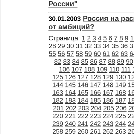
России"
Россия на рас
30.01.2003
от амбиций?
Страница:
1
2
3
4
5
6
7
8
9
1
28
29
30
31
32
33
34
35
36
3
55
56
57
58
59
60
61
62
63
6
82
83
84
85
86
87
88
89
90
106
107
108
109
110
111
125
126
127
128
129
130
1
144
145
146
147
148
149
1
163
164
165
166
167
168
1
182
183
184
185
186
187
1
201
202
203
204
205
206
2
220
221
222
223
224
225
2
239
240
241
242
243
244
2
258
259
260
261
262
263
2