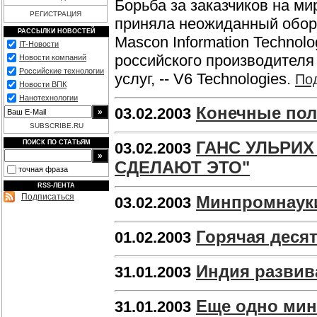
Борьба за заказчиков на 
РЕГИСТРАЦИЯ
приняла неожиданный оборо
РАССЫЛКИ НОВОСТЕЙ
Mascon Information Technolo
IT-Новости
российского производителя 
Новости компаний
Российские технологии
услуг, -- V6 Technologies.
По
Новости ВПК
Нанотехнологии
Конечные пол
03.02.2003
SUBSCRIBE.RU
ГАНС УЛЬРИХ
ПОИСК ПО СТАТЬЯМ
03.02.2003
СДЕЛАЮТ ЭТО"
точная фраза
RSS-ЛЕНТА
Подписаться
Минпромнауки
03.02.2003
Горячая десят
01.02.2003
Индия развив
31.01.2003
Еще одно мин
31.01.2003