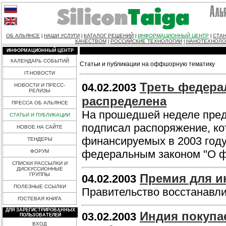
ОБ АЛЬЯНСЕ
НАШИ УСЛУГИ
КАТАЛОГ РЕШЕНИЙ
ИНФОРМАЦИОННЫЙ ЦЕНТР
СТАН
|
|
|
|
КАЧЕСТВОМ
РОССИЙСКИЕ ТЕХНОЛОГИИ
НАНОТЕХНОЛО
|
|
ИНФОРМАЦИОННЫЙ ЦЕНТР
КАЛЕНДАРЬ СОБЫТИЙ
Статьи и публикации на оффшорную тематику
IT-НОВОСТИ
Треть федера
04.02.2003
НОВОСТИ И ПРЕСС-
РЕЛИЗЫ
распределена
ПРЕССА ОБ АЛЬЯНСЕ
На прошедшей неделе пред
СТАТЬИ И ПУБЛИКАЦИИ
подписал распоряжение, ко
НОВОЕ НА САЙТЕ
финансируемых в 2003 году
ТЕНДЕРЫ
федеральным законом "О ф
ФОРУМ
СПИСКИ РАССЫЛКИ И
ДИСКУССИОННЫЕ
ГРУППЫ
Премия для и
04.02.2003
ПОЛЕЗНЫЕ ССЫЛКИ
Правительство восстанавли
ГОСТЕВАЯ КНИГА
ДЛЯ ЗАРЕГИСТРИРОВАННЫХ
Индия покупа
03.02.2003
ПОЛЬЗОВАТЕЛЕЙ
ВХОД