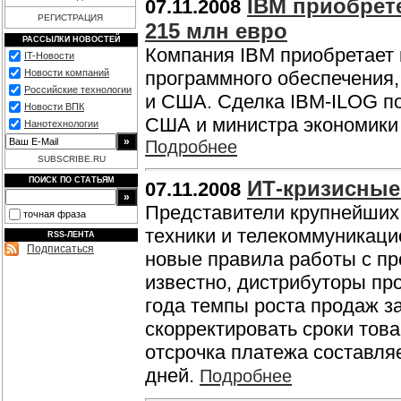
IBM приобрет
07.11.2008
РЕГИСТРАЦИЯ
215 млн евро
РАССЫЛКИ НОВОСТЕЙ
Компания IBM приобретает 
IT-Новости
Новости компаний
программного обеспечения
Российские технологии
и США. Сделка IBM-ILOG п
Новости ВПК
США и министра экономики 
Нанотехнологии
Подробнее
SUBSCRIBE.RU
ПОИСК ПО СТАТЬЯМ
ИТ-кризисны
07.11.2008
Представители крупнейших 
точная фраза
техники и телекоммуникаци
RSS-ЛЕНТА
Подписаться
новые правила работы с пр
известно, дистрибуторы пр
года темпы роста продаж з
скорректировать сроки тов
отсрочка платежа составляет
дней.
Подробнее