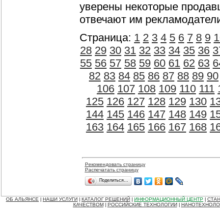
уверены некоторые продавц
отвечают им рекламодател
Страница:
1
2
3
4
5
6
7
8
9
1
28
29
30
31
32
33
34
35
36
3
55
56
57
58
59
60
61
62
63
6
82
83
84
85
86
87
88
89
90
106
107
108
109
110
111
125
126
127
128
129
130
1
144
145
146
147
148
149
1
163
164
165
166
167
168
1
Рекомендовать страницу
Распечатать страницу
Поделиться…
ОБ АЛЬЯНСЕ
НАШИ УСЛУГИ
КАТАЛОГ РЕШЕНИЙ
ИНФОРМАЦИОННЫЙ ЦЕНТР
СТАН
|
|
|
|
КАЧЕСТВОМ
РОССИЙСКИЕ ТЕХНОЛОГИИ
НАНОТЕХНОЛО
|
|