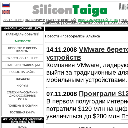
ОБ АЛЬЯНСЕ
НАШИ УСЛУГИ
КАТАЛОГ РЕШЕНИЙ
ИНФОРМАЦИОННЫЙ ЦЕНТР
СТАН
|
|
|
|
КАЧЕСТВОМ
РОССИЙСКИЕ ТЕХНОЛОГИИ
НАНОТЕХНОЛО
|
|
ИНФОРМАЦИОННЫЙ ЦЕНТР
КАЛЕНДАРЬ СОБЫТИЙ
Новости и пресс-релизы Альянса
IT-НОВОСТИ
VMware берет
14.11.2008
НОВОСТИ И ПРЕСС-
РЕЛИЗЫ
устройств
ПРЕССА ОБ АЛЬЯНСЕ
Компания VMware, лидирую
СТАТЬИ И ПУБЛИКАЦИИ
выйти за традиционные для
НОВОЕ НА САЙТЕ
мобильными устройствами
ТЕНДЕРЫ
ФОРУМ
Проиграли $1
07.11.2008
СПИСКИ РАССЫЛКИ И
ДИСКУССИОННЫЕ
ГРУППЫ
В первом полугодии интерн
ПОЛЕЗНЫЕ ССЫЛКИ
потратили $120 млн на циф
ГОСТЕВАЯ КНИГА
увеличиться до $280 млн
По
ДЛЯ ЗАРЕГИСТРИРОВАННЫХ
ПОЛЬЗОВАТЕЛЕЙ
ВХОД