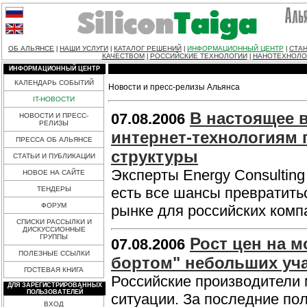
ОБ АЛЬЯНСЕ
НАШИ УСЛУГИ
КАТАЛОГ РЕШЕНИЙ
ИНФОРМАЦИОННЫЙ ЦЕНТР
СТАН
|
|
|
|
КАЧЕСТВОМ
РОССИЙСКИЕ ТЕХНОЛОГИИ
НАНОТЕХНОЛО
|
|
ИНФОРМАЦИОННЫЙ ЦЕНТР
КАЛЕНДАРЬ СОБЫТИЙ
Новости и пресс-релизы Альянса
IT-НОВОСТИ
В настоящее 
07.08.2006
НОВОСТИ И ПРЕСС-
РЕЛИЗЫ
интернет-технологиям
ПРЕССА ОБ АЛЬЯНСЕ
структуры
СТАТЬИ И ПУБЛИКАЦИИ
Эксперты Energy Consulting
НОВОЕ НА САЙТЕ
есть все шансы превратить
ТЕНДЕРЫ
ФОРУМ
рынке для российских комп
СПИСКИ РАССЫЛКИ И
ДИСКУССИОННЫЕ
ГРУППЫ
Рост цен на 
07.08.2006
ПОЛЕЗНЫЕ ССЫЛКИ
бортом" небольших уч
ГОСТЕВАЯ КНИГА
Российские производители 
ДЛЯ ЗАРЕГИСТРИРОВАННЫХ
ПОЛЬЗОВАТЕЛЕЙ
ситуации. За последние пол
ВХОД