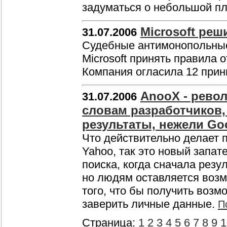
задуматься о небольшой п
Microsoft реш
31.07.2006
Судебные антимонопольные 
Microsoft принять правила
Компания огласила 12 прин
AnooX - рево
31.07.2006
словам разработчиков,
результаты, нежели Go
Что действительно делает 
Yahoo, так это новый запа
поиска, когда сначала рез
но людям оставляется возм
того, что бы получить возм
заверить личные данные.
П
Страница:
1
2
3
4
5
6
7
8
9
1