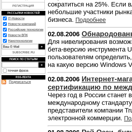
сократиться на 25%. Если 
РЕГИСТРАЦИЯ
небольшие участники рынка
РАССЫЛКИ НОВОСТЕЙ
бизнеса.
IT-Новости
Подробнее
Новости компаний
Российские технологии
Обнародованы
02.08.2006
Новости ВПК
Для нивелирования возмож
Нанотехнологии
бета-версию инструмента Up
SUBSCRIBE.RU
пользователям определить,
ПОИСК ПО СТАТЬЯМ
на какую версию Windows V
точная фраза
Интернет-маг
02.08.2006
RSS-ЛЕНТА
Подписаться
сертификацию по межд
Через год в России станет
международному стандарту 
представители компании Tr
электронной коммерции.
По