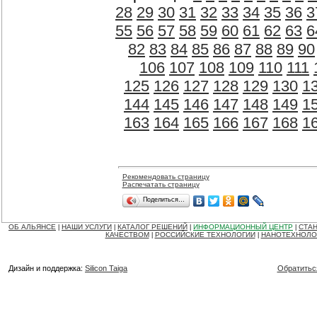
28
29
30
31
32
33
34
35
36
3
55
56
57
58
59
60
61
62
63
6
82
83
84
85
86
87
88
89
90
106
107
108
109
110
111
125
126
127
128
129
130
1
144
145
146
147
148
149
1
163
164
165
166
167
168
1
Рекомендовать страницу
Распечатать страницу
Поделиться…
ОБ АЛЬЯНСЕ
НАШИ УСЛУГИ
КАТАЛОГ РЕШЕНИЙ
ИНФОРМАЦИОННЫЙ ЦЕНТР
СТАН
|
|
|
|
КАЧЕСТВОМ
РОССИЙСКИЕ ТЕХНОЛОГИИ
НАНОТЕХНОЛО
|
|
Дизайн и поддержка:
Silicon Taiga
Обратитьс