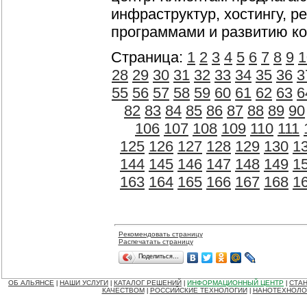
инфраструктур, хостингу, 
программами и развитию к
Страница:
1
2
3
4
5
6
7
8
9
1
28
29
30
31
32
33
34
35
36
3
55
56
57
58
59
60
61
62
63
6
82
83
84
85
86
87
88
89
90
106
107
108
109
110
111
125
126
127
128
129
130
1
144
145
146
147
148
149
1
163
164
165
166
167
168
1
Рекомендовать страницу
Распечатать страницу
Поделиться…
ОБ АЛЬЯНСЕ
НАШИ УСЛУГИ
КАТАЛОГ РЕШЕНИЙ
ИНФОРМАЦИОННЫЙ ЦЕНТР
СТАН
|
|
|
|
КАЧЕСТВОМ
РОССИЙСКИЕ ТЕХНОЛОГИИ
НАНОТЕХНОЛО
|
|