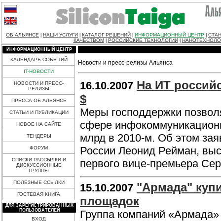
ОБ АЛЬЯНСЕ
НАШИ УСЛУГИ
КАТАЛОГ РЕШЕНИЙ
ИНФОРМАЦИОННЫЙ ЦЕНТР
СТАН
|
|
|
|
КАЧЕСТВОМ
РОССИЙСКИЕ ТЕХНОЛОГИИ
НАНОТЕХНОЛО
|
|
ИНФОРМАЦИОННЫЙ ЦЕНТР
КАЛЕНДАРЬ СОБЫТИЙ
Новости и пресс-релизы Альянса
IT-НОВОСТИ
На ИТ российс
16.10.2007
НОВОСТИ И ПРЕСС-
РЕЛИЗЫ
$
ПРЕССА ОБ АЛЬЯНСЕ
Меры господдержки позволя
СТАТЬИ И ПУБЛИКАЦИИ
сфере инфокоммуникационны
НОВОЕ НА САЙТЕ
млрд в 2010-м. Об этом за
ТЕНДЕРЫ
России Леонид Рейман, вы
ФОРУМ
СПИСКИ РАССЫЛКИ И
первого вице-премьера Се
ДИСКУССИОННЫЕ
ГРУППЫ
ПОЛЕЗНЫЕ ССЫЛКИ
"Армада" куп
15.10.2007
ГОСТЕВАЯ КНИГА
площадок
ДЛЯ ЗАРЕГИСТРИРОВАННЫХ
ПОЛЬЗОВАТЕЛЕЙ
Группа компаний «Армада»
ВХОД