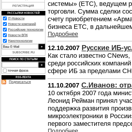
системы» (ЕТС), ведущем р
РЕГИСТРАЦИЯ
торговли. Сумма сделки со
РАССЫЛКИ НОВОСТЕЙ
счету приобретением «Арма
IT-Новости
Новости компаний
бизнеса ЕТС, в дальнейше
Российские технологии
Подробнее
Новости ВПК
Нанотехнологии
Русские ИБ-у
12.10.2007
SUBSCRIBE.RU
Как стало известно CNews
ПОИСК ПО СТАТЬЯМ
среди российских компаний
сфере ИБ за пределами СН
точная фраза
RSS-ЛЕНТА
Подписаться
С.Иванов: от
11.10.2007
10 октября 2007 года мини
Леонид Рейман принял учас
поддержка развития произв
микроэлектроники в России
первого заместителя предс
Подробнее