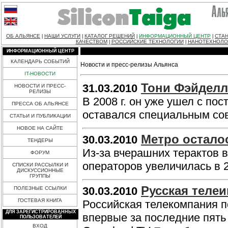
ОБ АЛЬЯНСЕ
НАШИ УСЛУГИ
КАТАЛОГ РЕШЕНИЙ
ИНФОРМАЦИОННЫЙ ЦЕНТР
СТАН
|
|
|
|
КАЧЕСТВОМ
РОССИЙСКИЕ ТЕХНОЛОГИИ
НАНОТЕХНОЛО
|
|
ИНФОРМАЦИОННЫЙ ЦЕНТР
КАЛЕНДАРЬ СОБЫТИЙ
Новости и пресс-релизы Альянса
IT-НОВОСТИ
Тони Фэйделл
31.03.2010
НОВОСТИ И ПРЕСС-
РЕЛИЗЫ
В 2008 г. он уже ушел с пос
ПРЕССА ОБ АЛЬЯНСЕ
оставался специальным со
СТАТЬИ И ПУБЛИКАЦИИ
НОВОЕ НА САЙТЕ
Метро остало
30.03.2010
ТЕНДЕРЫ
Из-за вчерашних терактов в
ФОРУМ
операторов увеличилась в 2
СПИСКИ РАССЫЛКИ И
ДИСКУССИОННЫЕ
ГРУППЫ
Русская телеи
30.03.2010
ПОЛЕЗНЫЕ ССЫЛКИ
ГОСТЕВАЯ КНИГА
Российская телекомпания 
ДЛЯ ЗАРЕГИСТРИРОВАННЫХ
впервые за последние пять
ПОЛЬЗОВАТЕЛЕЙ
ВХОД