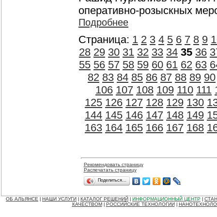
оперативно-розыскных меро
Подробнее
Страница:
1
2
3
4
5
6
7
8
9
1
28
29
30
31
32
33
34
35
36
3
55
56
57
58
59
60
61
62
63
6
82
83
84
85
86
87
88
89
90
106
107
108
109
110
111
125
126
127
128
129
130
1
144
145
146
147
148
149
1
163
164
165
166
167
168
1
Рекомендовать страницу
Распечатать страницу
Поделиться…
ОБ АЛЬЯНСЕ
НАШИ УСЛУГИ
КАТАЛОГ РЕШЕНИЙ
ИНФОРМАЦИОННЫЙ ЦЕНТР
СТАН
|
|
|
|
КАЧЕСТВОМ
РОССИЙСКИЕ ТЕХНОЛОГИИ
НАНОТЕХНОЛО
|
|