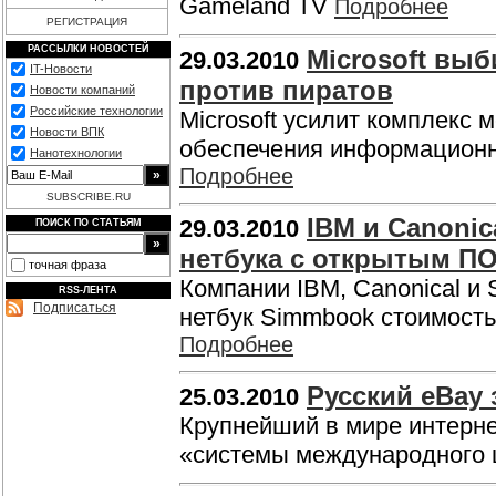
Gameland TV
Подробнее
РЕГИСТРАЦИЯ
РАССЫЛКИ НОВОСТЕЙ
Microsoft выб
29.03.2010
IT-Новости
против пиратов
Новости компаний
Российские технологии
Microsoft усилит комплекс
Новости ВПК
обеспечения информационно
Нанотехнологии
Подробнее
SUBSCRIBE.RU
IBM и Canonic
29.03.2010
ПОИСК ПО СТАТЬЯМ
нетбука c открытым П
точная фраза
Компании IBM, Canonical и 
RSS-ЛЕНТА
Подписаться
нетбук Simmbook стоимость
Подробнее
Русский eBay 
25.03.2010
Крупнейший в мире интерне
«системы международного шо