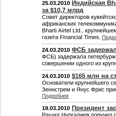
Индийская Bha
25.03.2010
за $10,7 млрд
Совет директоров кувейтск
африканских телекоммуник
Bharti Airtel Ltd., крупней
газета Financial Times.
Подр
ФСБ задержал
24.03.2010
ФСБ) задержала петербурж
совершении одного из круп
$165 млн на с
24.03.2010
Основатели крупнейшего се
Зеннстрем и Янус Фрис при
Подробнее
Президент за
19.03.2010
Рашид Нургалиев поручил п