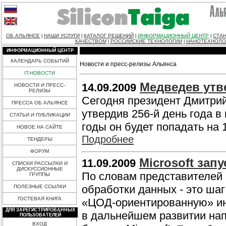
ОБ АЛЬЯНСЕ
НАШИ УСЛУГИ
КАТАЛОГ РЕШЕНИЙ
ИНФОРМАЦИОННЫЙ ЦЕНТР
СТАН
|
|
|
|
КАЧЕСТВОМ
РОССИЙСКИЕ ТЕХНОЛОГИИ
НАНОТЕХНОЛО
|
|
ИНФОРМАЦИОННЫЙ ЦЕНТР
КАЛЕНДАРЬ СОБЫТИЙ
Новости и пресс-релизы Альянса
IT-НОВОСТИ
Медведев утв
14.09.2009
НОВОСТИ И ПРЕСС-
РЕЛИЗЫ
Сегодня президент Дмитрий
ПРЕССА ОБ АЛЬЯНСЕ
утвердив 256-й день года в
СТАТЬИ И ПУБЛИКАЦИИ
годы он будет попадать на 
НОВОЕ НА САЙТЕ
Подробнее
ТЕНДЕРЫ
ФОРУМ
Microsoft зап
11.09.2009
СПИСКИ РАССЫЛКИ И
ДИСКУССИОННЫЕ
По словам представителей 
ГРУППЫ
обработки данных - это шаг
ПОЛЕЗНЫЕ ССЫЛКИ
ГОСТЕВАЯ КНИГА
«ЦОД-ориентированную» ин
ДЛЯ ЗАРЕГИСТРИРОВАННЫХ
в дальнейшем развитии нап
ПОЛЬЗОВАТЕЛЕЙ
ВХОД