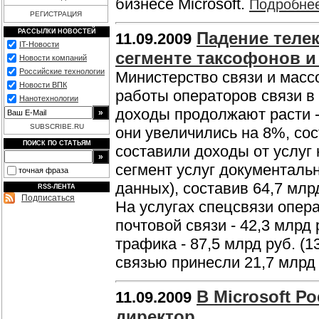
бизнесе Microsoft.
Подробне
РЕГИСТРАЦИЯ
РАССЫЛКИ НОВОСТЕЙ
Падение теле
11.09.2009
IT-Новости
сегменте таксофонов и
Новости компаний
Российские технологии
Министерство связи и масс
Новости ВПК
работы операторов связи в 
Нанотехнологии
доходы продолжают расти -
SUBSCRIBE.RU
они увеличились на 8%, сос
ПОИСК ПО СТАТЬЯМ
составили доходы от услуг 
сегмент услуг документаль
точная фраза
данных), составив 64,7 млрд
RSS-ЛЕНТА
Подписаться
На услугах спецсвязи опера
почтовой связи - 42,3 млрд 
трафика - 87,5 млрд руб. (
связью принесли 21,7 млрд
В Microsoft 
11.09.2009
директор