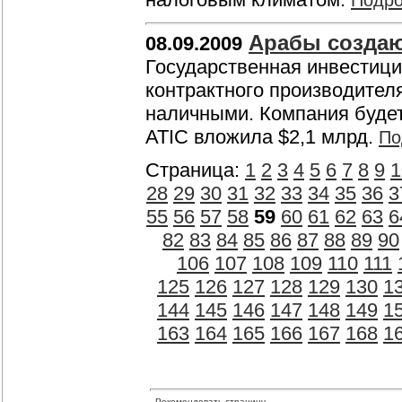
Подр
Арабы создаю
08.09.2009
Государственная инвестици
контрактного производителя
наличными. Компания будет 
ATIC вложила $2,1 млрд.
По
Страница:
1
2
3
4
5
6
7
8
9
1
28
29
30
31
32
33
34
35
36
3
55
56
57
58
59
60
61
62
63
6
82
83
84
85
86
87
88
89
90
106
107
108
109
110
111
125
126
127
128
129
130
1
144
145
146
147
148
149
1
163
164
165
166
167
168
1
Рекомендовать страницу