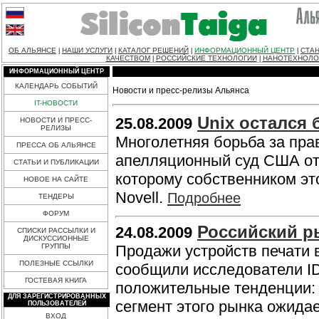
ОБ АЛЬЯНСЕ
НАШИ УСЛУГИ
КАТАЛОГ РЕШЕНИЙ
ИНФОРМАЦИОННЫЙ ЦЕНТР
СТАН
|
|
|
|
КАЧЕСТВОМ
РОССИЙСКИЕ ТЕХНОЛОГИИ
НАНОТЕХНОЛО
|
|
ИНФОРМАЦИОННЫЙ ЦЕНТР
КАЛЕНДАРЬ СОБЫТИЙ
Новости и пресс-релизы Альянса
IT-НОВОСТИ
Unix остался 
25.08.2009
НОВОСТИ И ПРЕСС-
РЕЛИЗЫ
Многолетняя борьба за пра
ПРЕССА ОБ АЛЬЯНСЕ
апелляционный суд США отм
СТАТЬИ И ПУБЛИКАЦИИ
которому собственником эт
НОВОЕ НА САЙТЕ
Novell.
Подробнее
ТЕНДЕРЫ
ФОРУМ
Российский р
24.08.2009
СПИСКИ РАССЫЛКИ И
ДИСКУССИОННЫЕ
ГРУППЫ
Продажи устройств печати в
ПОЛЕЗНЫЕ ССЫЛКИ
сообщили исследователи ID
ГОСТЕВАЯ КНИГА
положительные тенденции: п
ДЛЯ ЗАРЕГИСТРИРОВАННЫХ
сегмент этого рынка ожида
ПОЛЬЗОВАТЕЛЕЙ
ВХОД