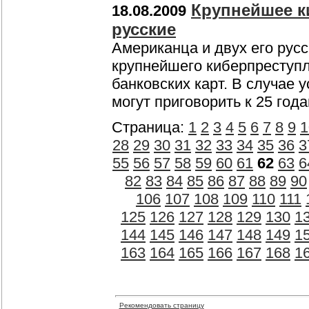
Крупнейшее к
18.08.2009
русские
Американца и двух его рус
крупнейшего киберпреступл
банковских карт. В случае 
могут приговорить к 25 го
Страница:
1
2
3
4
5
6
7
8
9
1
28
29
30
31
32
33
34
35
36
3
55
56
57
58
59
60
61
62
63
6
82
83
84
85
86
87
88
89
90
106
107
108
109
110
111
125
126
127
128
129
130
1
144
145
146
147
148
149
1
163
164
165
166
167
168
1
Рекомендовать страницу