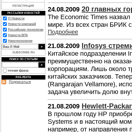
РЕГИСТРАЦИЯ
20 главных го
24.08.2009
РАССЫЛКИ НОВОСТЕЙ
The Economic Times назвал 
IT-Новости
мире. Из всех стран БРИК 
Новости компаний
Российские технологии
Подробнее
Новости ВПК
Нанотехнологии
Infosys стрем
21.08.2009
Китайское подразделении I
SUBSCRIBE.RU
преимущественно на оказа
ПОИСК ПО СТАТЬЯМ
корпорациям. Лишь около т
точная фраза
китайских заказчиков. Теп
RSS-ЛЕНТА
Подписаться
(Rangarajan Vellamore), исп
задача увеличить долю вну
Hewlett-Packa
21.08.2009
В прошлом году НР приобрел
Systems и в настоящий моме
например, от направления 