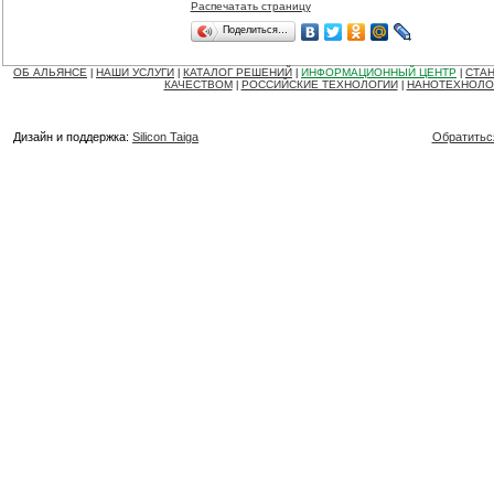
Распечатать страницу
Поделиться…
ОБ АЛЬЯНСЕ
НАШИ УСЛУГИ
КАТАЛОГ РЕШЕНИЙ
ИНФОРМАЦИОННЫЙ ЦЕНТР
СТАН
|
|
|
|
КАЧЕСТВОМ
РОССИЙСКИЕ ТЕХНОЛОГИИ
НАНОТЕХНОЛО
|
|
Дизайн и поддержка:
Silicon Taiga
Обратитьс