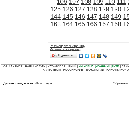
106
107
108
109
110
111
125
126
127
128
129
130
1
144
145
146
147
148
149
1
163
164
165
166
167
168
1
Рекомендовать страницу
Распечатать страницу
Поделиться…
ОБ АЛЬЯНСЕ
НАШИ УСЛУГИ
КАТАЛОГ РЕШЕНИЙ
ИНФОРМАЦИОННЫЙ ЦЕНТР
СТАН
|
|
|
|
КАЧЕСТВОМ
РОССИЙСКИЕ ТЕХНОЛОГИИ
НАНОТЕХНОЛО
|
|
Дизайн и поддержка:
Silicon Taiga
Обратитьс