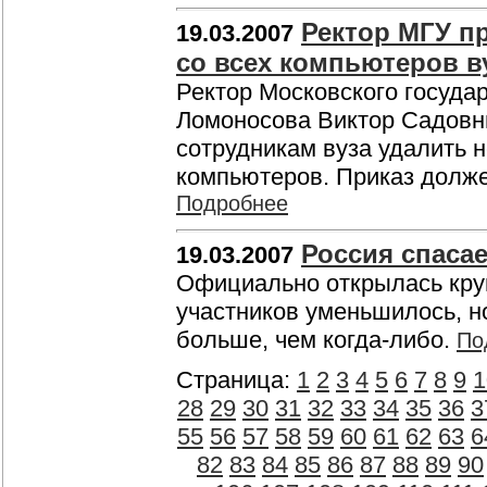
Ректор МГУ п
19.03.2007
со всех компьютеров в
Ректор Московского государ
Ломоносова Виктор Садовни
сотрудникам вуза удалить 
компьютеров. Приказ долже
Подробнее
Россия спасае
19.03.2007
Официально открылась круп
участников уменьшилось, н
больше, чем когда-либо.
По
Страница:
1
2
3
4
5
6
7
8
9
1
28
29
30
31
32
33
34
35
36
3
55
56
57
58
59
60
61
62
63
6
82
83
84
85
86
87
88
89
90