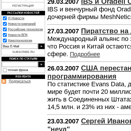
IBS и Oradell
29.03.2007
РЕГИСТРАЦИЯ
IBS и венчурный фонд Orad
РАССЫЛКИ НОВОСТЕЙ
дочерней фирмы MeshNetic
IT-Новости
Новости компаний
Пиратство на
Российские технологии
27.03.2007
Новости ВПК
Международный альянс по з
Нанотехнологии
что Россия и Китай остают
SUBSCRIBE.RU
сфере.
Подробнее
ПОИСК ПО СТАТЬЯМ
США переста
26.03.2007
точная фраза
программирования
RSS-ЛЕНТА
Подписаться
По статистике Evans Data, д
мире будет почти 20 милли
жить в Соединенных Штатах
14,5 млн. и 23% из них - а
Сергей Ивано
23.03.2007
"неуд"