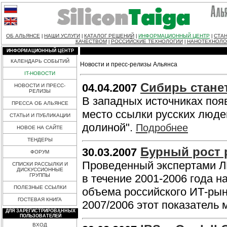
ОБ АЛЬЯНСЕ
НАШИ УСЛУГИ
КАТАЛОГ РЕШЕНИЙ
ИНФОРМАЦИОННЫЙ ЦЕНТР
СТАН
|
|
|
|
КАЧЕСТВОМ
РОССИЙСКИЕ ТЕХНОЛОГИИ
НАНОТЕХНОЛО
|
|
ИНФОРМАЦИОННЫЙ ЦЕНТР
КАЛЕНДАРЬ СОБЫТИЙ
Новости и пресс-релизы Альянса
IT-НОВОСТИ
Сибирь стане
04.04.2007
НОВОСТИ И ПРЕСС-
РЕЛИЗЫ
В западных источниках поя
ПРЕССА ОБ АЛЬЯНСЕ
место ссылки русских люде
СТАТЬИ И ПУБЛИКАЦИИ
долиной".
Подробнее
НОВОЕ НА САЙТЕ
ТЕНДЕРЫ
Бурный рост 
30.03.2007
ФОРУМ
Проведенный экспертами Л
СПИСКИ РАССЫЛКИ И
ДИСКУССИОННЫЕ
ГРУППЫ
в течение 2001-2006 года 
ПОЛЕЗНЫЕ ССЫЛКИ
объема российского ИТ-рынк
ГОСТЕВАЯ КНИГА
2007/2006 этот показатель 
ДЛЯ ЗАРЕГИСТРИРОВАННЫХ
ПОЛЬЗОВАТЕЛЕЙ
ВХОД