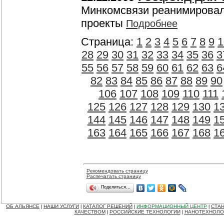
Минкомсвязи реанимировал
проекты
Подробнее
Страница:
1
2
3
4
5
6
7
8
9
1
28
29
30
31
32
33
34
35
36
3
55
56
57
58
59
60
61
62
63
6
82
83
84
85
86
87
88
89
90
106
107
108
109
110
111
125
126
127
128
129
130
1
144
145
146
147
148
149
1
163
164
165
166
167
168
1
Рекомендовать страницу
Распечатать страницу
Поделиться…
ОБ АЛЬЯНСЕ
НАШИ УСЛУГИ
КАТАЛОГ РЕШЕНИЙ
ИНФОРМАЦИОННЫЙ ЦЕНТР
СТАН
|
|
|
|
КАЧЕСТВОМ
РОССИЙСКИЕ ТЕХНОЛОГИИ
НАНОТЕХНОЛО
|
|