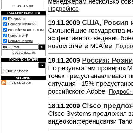
менеджерам несколько сове
РЕГИСТРАЦИЯ
Подробнее
РАССЫЛКИ НОВОСТЕЙ
IT-Новости
США, Россия 
19.11.2009
Новости компаний
Сильнейшие государства ми
Российские технологии
Новости ВПК
эффективного ведения боев
Нанотехнологии
новом отчете McAfee.
Подро
SUBSCRIBE.RU
Россия: Розни
19.11.2009
ПОИСК ПО СТАТЬЯМ
По результатам проверок Mi
точная фраза
точек предустанавливают п
RSS-ЛЕНТА
ситуация - 15% предустанов
Подписаться
российского Adobe.
Подробн
Cisco предлож
18.11.2009
Cisco Systems предложил з
видеоконференцсвязи Tand