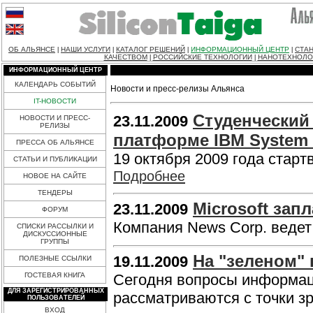
ОБ АЛЬЯНСЕ
НАШИ УСЛУГИ
КАТАЛОГ РЕШЕНИЙ
ИНФОРМАЦИОННЫЙ ЦЕНТР
СТАН
|
|
|
|
КАЧЕСТВОМ
РОССИЙСКИЕ ТЕХНОЛОГИИ
НАНОТЕХНОЛО
|
|
ИНФОРМАЦИОННЫЙ ЦЕНТР
КАЛЕНДАРЬ СОБЫТИЙ
Новости и пресс-релизы Альянса
IT-НОВОСТИ
Студенческий
23.11.2009
НОВОСТИ И ПРЕСС-
РЕЛИЗЫ
платформе IBM System 
ПРЕССА ОБ АЛЬЯНСЕ
19 октября 2009 года старт
СТАТЬИ И ПУБЛИКАЦИИ
Подробнее
НОВОЕ НА САЙТЕ
ТЕНДЕРЫ
Microsoft зап
23.11.2009
ФОРУМ
Компания News Corp. ведет 
СПИСКИ РАССЫЛКИ И
ДИСКУССИОННЫЕ
ГРУППЫ
На "зеленом" 
19.11.2009
ПОЛЕЗНЫЕ ССЫЛКИ
ГОСТЕВАЯ КНИГА
Сегодня вопросы информац
ДЛЯ ЗАРЕГИСТРИРОВАННЫХ
рассматриваются с точки з
ПОЛЬЗОВАТЕЛЕЙ
ВХОД