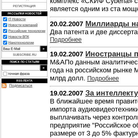
комплекс «СКИФ Cyberia» с
РЕГИСТРАЦИЯ
является одним из ста мо
РАССЫЛКИ НОВОСТЕЙ
IT-Новости
Миллиарды н
20.02.2007
Новости компаний
Два патента и две диссерта
Российские технологии
Новости ВПК
Подробнее
Нанотехнологии
Иностранцы 
19.02.2007
SUBSCRIBE.RU
M&AПо данным аналитическо
ПОИСК ПО СТАТЬЯМ
года на российском рынке 
точная фраза
млрд долл.
Подробнее
RSS-ЛЕНТА
Подписаться
За интеллект
19.02.2007
В ближайшее время правит
импорта аудиовидеотехники
выплачивать через контро
предприятие "Российское 
размере от 3 до 5% фактур