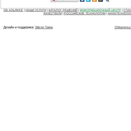
ОБ АЛЬЯНСЕ
НАШИ УСЛУГИ
КАТАЛОГ РЕШЕНИЙ
ИНФОРМАЦИОННЫЙ ЦЕНТР
СТАН
|
|
|
|
КАЧЕСТВОМ
РОССИЙСКИЕ ТЕХНОЛОГИИ
НАНОТЕХНОЛО
|
|
Дизайн и поддержка:
Silicon Taiga
Обратитьс