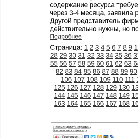
содержание ресурса требует
через 3-4 месяца, заявила
Другой представитель фирм
действительно нужны, но п
Подробнее
Страница:
1
2
3
4
5
6
7
8
9
1
28
29
30
31
32
33
34
35
36
3
55
56
57
58
59
60
61
62
63
6
82
83
84
85
86
87
88
89
90
106
107
108
109
110
111
125
126
127
128
129
130
1
144
145
146
147
148
149
1
163
164
165
166
167
168
1
Рекомендовать страницу
Распечатать страницу
Поделиться…