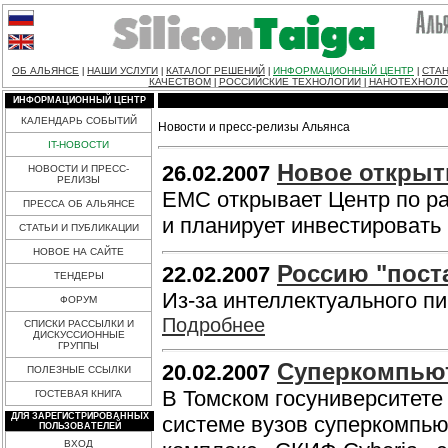
ОБ АЛЬЯНСЕ
НАШИ УСЛУГИ
КАТАЛОГ РЕШЕНИЙ
ИНФОРМАЦИОННЫЙ ЦЕНТР
СТАН
|
|
|
|
КАЧЕСТВОМ
РОССИЙСКИЕ ТЕХНОЛОГИИ
НАНОТЕХНОЛО
|
|
ИНФОРМАЦИОННЫЙ ЦЕНТР
КАЛЕНДАРЬ СОБЫТИЙ
Новости и пресс-релизы Альянса
IT-НОВОСТИ
Новое открыт
26.02.2007
НОВОСТИ И ПРЕСС-
РЕЛИЗЫ
ЕМС открывает Центр по ра
ПРЕССА ОБ АЛЬЯНСЕ
и планирует инвестировать 
СТАТЬИ И ПУБЛИКАЦИИ
НОВОЕ НА САЙТЕ
Россию "пост
22.02.2007
ТЕНДЕРЫ
Из-за интеллектуального пи
ФОРУМ
Подробнее
СПИСКИ РАССЫЛКИ И
ДИСКУССИОННЫЕ
ГРУППЫ
Суперкомпьют
20.02.2007
ПОЛЕЗНЫЕ ССЫЛКИ
В Томском госуниверситете
ГОСТЕВАЯ КНИГА
ДЛЯ ЗАРЕГИСТРИРОВАННЫХ
системе вузов суперкомпью
ПОЛЬЗОВАТЕЛЕЙ
ВХОД