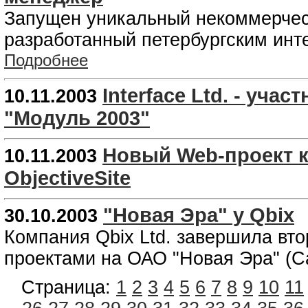
Запущен уникальный некоммерчес
разработанный петербургским инт
Подробнее
Interface Ltd. - уч
10.11.2003
"Модуль 2003"
Новый Web-проект к
10.11.2003
ObjectiveSite
"Новая Эра" у Qbix
30.10.2003
Компания Qbix Ltd. завершила вт
проектами на ОАО "Новая Эра" (С
Страница:
1
2
3
4
5
6
7
8
9
10
11