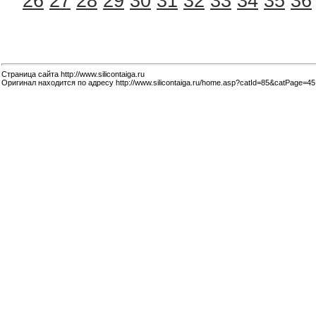
26
27
28
29
30
31
32
33
34
35
36
Страница сайта http://www.silicontaiga.ru
Оригинал находится по адресу http://www.silicontaiga.ru/home.asp?catId=85&catPage=45