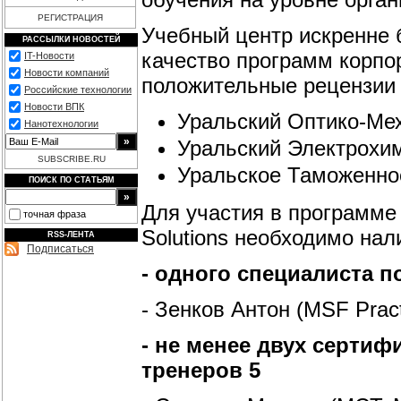
РЕГИСТРАЦИЯ
Учебный центр искренне 
РАССЫЛКИ НОВОСТЕЙ
качество программ корпо
IT-Новости
Новости компаний
положительные рецензии в
Российские технологии
Новости ВПК
Уральский Оптико-Ме
Нанотехнологии
Уральский Электрохи
SUBSCRIBE.RU
Уральское Таможенно
ПОИСК ПО СТАТЬЯМ
Для участия в программе Mi
точная фраза
Solutions необходимо нал
RSS-ЛЕНТА
Подписаться
- одного специалиста по
- Зенков Антон (MSF Prac
- не менее двух сертиф
тренеров 5