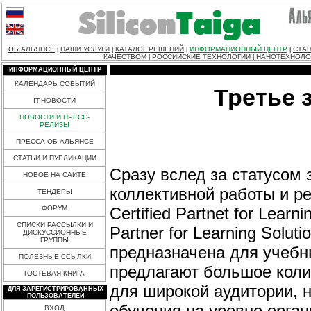
ОБ АЛЬЯНСЕ
НАШИ УСЛУГИ
КАТАЛОГ РЕШЕНИЙ
ИНФОРМАЦИОННЫЙ ЦЕНТР
СТАН
|
|
|
|
КАЧЕСТВОМ
РОССИЙСКИЕ ТЕХНОЛОГИИ
НАНОТЕХНОЛО
|
|
ИНФОРМАЦИОННЫЙ ЦЕНТР
КАЛЕНДАРЬ СОБЫТИЙ
Третье 
IT-НОВОСТИ
НОВОСТИ И ПРЕСС-
РЕЛИЗЫ
ПРЕССА ОБ АЛЬЯНСЕ
СТАТЬИ И ПУБЛИКАЦИИ
Сразу вслед за статусом 
НОВОЕ НА САЙТЕ
коллективной работы и ре
ТЕНДЕРЫ
Certified Partnet for Learn
ФОРУМ
СПИСКИ РАССЫЛКИ И
Partner for Learning Solu
ДИСКУССИОННЫЕ
ГРУППЫ
предназначена для учебны
ПОЛЕЗНЫЕ ССЫЛКИ
предлагают большое коли
ГОСТЕВАЯ КНИГА
для широкой аудитории, 
ДЛЯ ЗАРЕГИСТРИРОВАННЫХ
ПОЛЬЗОВАТЕЛЕЙ
обучения на уровне орган
ВХОД