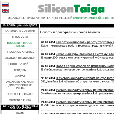
ОБ АЛЬЯНСЕ
НАШИ УСЛУГИ
КАТАЛОГ РЕШЕНИЙ
ИНФОРМАЦИОННЫЙ ЦЕНТР
С
|
|
|
|
ИНФОРМАЦИОННЫЙ ЦЕНТР
КАЛЕНДАРЬ СОБЫТИЙ
Новости и пресс-релизы членов Альянса
IT-НОВОСТИ
Как оптимизировать работу торговых
09.07.2004
НОВОСТИ И ПРЕСС-
Как оптимизировать работу торговых представителей?
РЕЛИЗЫ
ПРЕССА ОБ АЛЬЯНСЕ
«Красный Куб» выбирает систему эле
07.07.2004
В марте 2004 года в компании «Красный Куб» началос
СТАТЬИ И ПУБЛИКАЦИИ
НОВОЕ НА САЙТЕ
Новая серия курсов по имитационному
07.07.2004
В Учебно-консалтинговом центре Interface Ltd. откры
ТЕНДЕРЫ
ФОРУМ
В Учебно-консалтинговом центре Interf
30.06.2004
УКЦ Interface Ltd. объявил об открытии нового курса:
СПИСКИ РАССЫЛКИ И
ДИСКУССИОННЫЕ
ГРУППЫ
Учебно-консалтинговый центр Interfac
24.06.2004
Учебно-консалтинговом центр Interface Ltd приглашае
ПОЛЕЗНЫЕ ССЫЛКИ
ГОСТЕВАЯ КНИГА
Учебно-консалтинговый центр Interfa
21.06.2004
В УКЦ Interface Ltd. открыты новые курсы по инструме
ДЛЯ ЗАРЕГИСТРИРОВАННЫХ
ПОЛЬЗОВАТЕЛЕЙ
ВХОД