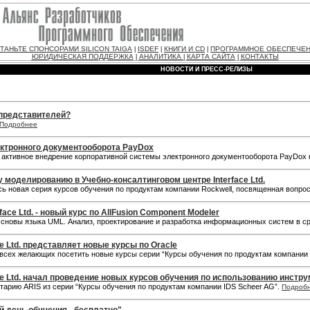
ТАНЬТЕ СПОНСОРАМИ SILICON TAIGA
ISDEF
КНИГИ И CD
ПРОГРАММНОЕ ОБЕСПЕЧЕ
|
|
|
ЮРИДИЧЕСКАЯ ПОДДЕРЖКА
АНАЛИТИКА
КАРТА САЙТА
КОНТАКТЫ
|
|
|
НОВОСТИ И ПРЕСС-РЕЛИЗЫ
 представителей?
Подробнее
ктронного документооборота PayDox
ь активное внедрение корпоративной системы электронного документооборота PayDox 
 моделированию в Учебно-консалтинговом центре Interface Ltd.
лась новая серия курсов обучения по продуктам компании Rockwell, посвященная воп
ace Ltd. - новый курс по AllFusion Component Modeler
 “Основы языка UML. Анализ, проектирование и разработка информационных систем в ср
e Ltd. представляет новые курсы по Oracle
т всех желающих посетить новые курсы серии “Курсы обучения по продуктам компании 
ce Ltd. начал проведение новых курсов обучения по использованию инстр
нтарию ARIS из серии “Курсы обучения по продуктам компании IDS Scheer AG”.
Подроб