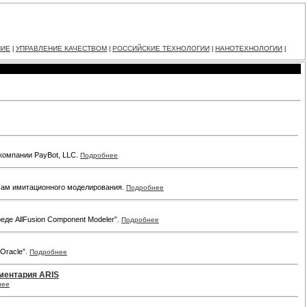
НИЕ
УПРАВЛЕНИЕ КАЧЕСТВОМ
РОССИЙСКИЕ ТЕХНОЛОГИИ
НАНОТЕХНОЛОГИИ
|
|
|
|
компании PayBot, LLC.
Подробнее
росам имитационного моделирования.
Подробнее
еде AllFusion Component Modeler”.
Подробнее
Oracle”.
Подробнее
ументария ARIS
нее