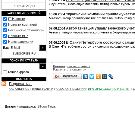
Летняя акция УКЦ Interface Ltd.: "Пят
16.06.2004
Слушатели, желающие посетить пятидневные курсы, ко
РЕГИСТРАЦИЯ
РАССЫЛКИ НОВОСТЕЙ
Украинские компании приняли участие
16.06.2004
Mirasoft Group принял участие в “Russian Outsourcing 
IT-Новости
Новости компаний
Автоматизация управленческого учет
07.06.2004
Российские технологии
Автоматизация управленческого учета и бюджетирован
Новости ВПК
Нанотехнологии
В Санкт-Петербурге состоится самм
07.06.2004
В Санкт-Петербурге состоится саммит оффшорных ра
SUBSCRIBE.RU
ПОИСК ПО СТАТЬЯМ
Рекомендовать страницу
Распечатать страницу
точная фраза
Поделиться…
RSS-ЛЕНТА
Подписаться
ОБ АЛЬЯНСЕ
НАШИ УСЛУГИ
КАТАЛОГ РЕШЕНИЙ
ИНФОРМАЦИОННЫЙ ЦЕНТР
С
|
|
|
|
Дизайн и поддержка:
Silicon Taiga