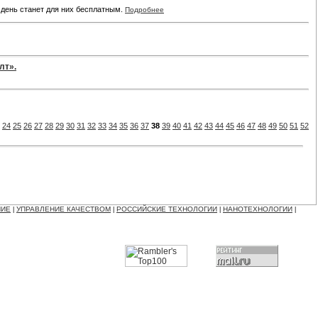
 день станет для них бесплатным.
Подробнее
лт».
24
25
26
27
28
29
30
31
32
33
34
35
36
37
38
39
40
41
42
43
44
45
46
47
48
49
50
51
52
НИЕ
УПРАВЛЕНИЕ КАЧЕСТВОМ
РОССИЙСКИЕ ТЕХНОЛОГИИ
НАНОТЕХНОЛОГИИ
|
|
|
|