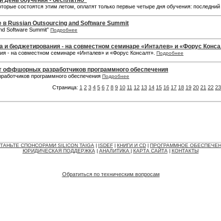
ый день обучения - бесплатно"
торые состоятся этим летом, оплатят только первые четыре дня обучения: последний
 в Russian Outsourcing and Software Summit
and Software Summit”
Подробнее
а и бюджетирования - на совместном семинаре «Инталев» и «Форус Конса
ия - на совместном семинаре «Инталев» и «Форус Консалт».
Подробнее
ит оффшорных разработчиков программного обеспечения
зработчиков программного обеспечения
Подробнее
Страница:
1
2
3
4
5
6
7
8
9
10
11
12
13
14
15
16
17
18
19
20
21
22
23
ТАНЬТЕ СПОНСОРАМИ SILICON TAIGA
ISDEF
КНИГИ И CD
ПРОГРАММНОЕ ОБЕСПЕЧЕ
|
|
|
ЮРИДИЧЕСКАЯ ПОДДЕРЖКА
АНАЛИТИКА
КАРТА САЙТА
КОНТАКТЫ
|
|
|
Обратиться по техническим вопросам