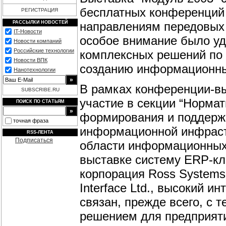
бесплатных конференций
РЕГИСТРАЦИЯ
направлениям передовых 
РАССЫЛКИ НОВОСТЕЙ
IT-Новости
особое внимание было у
Новости компаний
Российские технологии
комплексных решений по
Новости ВПК
созданию информационны
Нанотехнологии
В рамках конференции-выс
SUBSCRIBE.RU
участие в секции “Норма
ПОИСК ПО СТАТЬЯМ
формирования и поддерж
точная фраза
информационной инфраст
RSS-ЛЕНТА
Подписаться
области информационных 
выставке систему ERP-кла
корпорация Ross Systems,
Interface Ltd., высокий 
связан, прежде всего, с 
решением для предприят