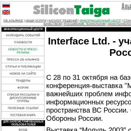
ОБ АЛЬЯНСЕ
НАШИ УСЛУГИ
КАТАЛОГ РЕШЕНИЙ
ИНФОРМАЦИОННЫЙ ЦЕНТР
СТАН
|
|
|
|
КАЧЕСТВОМ
РОССИЙСКИЕ ТЕХНОЛОГИИ
НАНОТЕХНОЛО
|
|
ИНФОРМАЦИОННЫЙ ЦЕНТР
КАЛЕНДАРЬ СОБЫТИЙ
Interface Ltd. 
IT-НОВОСТИ
Рос
НОВОСТИ И ПРЕСС-
РЕЛИЗЫ
ПРЕССА ОБ АЛЬЯНСЕ
СТАТЬИ И ПУБЛИКАЦИИ
НОВОЕ НА САЙТЕ
С 28 по 31 октября на б
ТЕНДЕРЫ
конференция-выставка "М
ФОРУМ
важнейших проблем инфо
СПИСКИ РАССЫЛКИ И
ДИСКУССИОННЫЕ
информационных ресурсо
ГРУППЫ
пространства ВС России.
ПОЛЕЗНЫЕ ССЫЛКИ
ГОСТЕВАЯ КНИГА
Обороны России.
ДЛЯ ЗАРЕГИСТРИРОВАННЫХ
ПОЛЬЗОВАТЕЛЕЙ
Выставка “Модуль 2003”
ВХОД