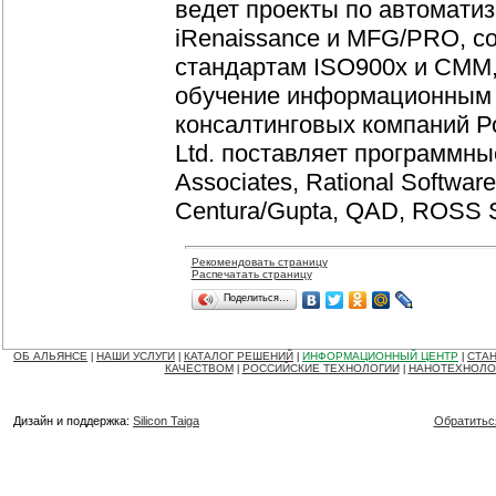
ведет проекты по автомати
iRenaissance и MFG/PRO, со
стандартам ISO900x и CMM,
обучение информационным те
консалтинговых компаний Ро
Ltd. поставляет программны
Associates, Rational Software,
Centura/Gupta, QAD, ROSS S
Рекомендовать страницу
Распечатать страницу
Поделиться…
ОБ АЛЬЯНСЕ
НАШИ УСЛУГИ
КАТАЛОГ РЕШЕНИЙ
ИНФОРМАЦИОННЫЙ ЦЕНТР
СТАН
|
|
|
|
КАЧЕСТВОМ
РОССИЙСКИЕ ТЕХНОЛОГИИ
НАНОТЕХНОЛО
|
|
Дизайн и поддержка:
Silicon Taiga
Обратитьс