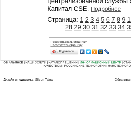
централизованной службы 
Капитал CSE.
Подробнее
Страница:
1
2
3
4
5
6
7
8
9
1
28
29
30
31
32
33
34
3
Рекомендовать страницу
Распечатать страницу
Поделиться…
ОБ АЛЬЯНСЕ
НАШИ УСЛУГИ
КАТАЛОГ РЕШЕНИЙ
ИНФОРМАЦИОННЫЙ ЦЕНТР
СТАН
|
|
|
|
КАЧЕСТВОМ
РОССИЙСКИЕ ТЕХНОЛОГИИ
НАНОТЕХНОЛО
|
|
Дизайн и поддержка:
Silicon Taiga
Обратитьс