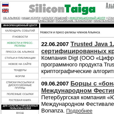
ОБ АЛЬЯНСЕ
НАШИ УСЛУГИ
КАТАЛОГ РЕШЕНИЙ
ИНФОРМАЦИОННЫЙ ЦЕНТР
СТАН
|
|
|
|
КАЧЕСТВОМ
РОССИЙСКИЕ ТЕХНОЛОГИИ
НАНОТЕХНОЛО
|
|
ИНФОРМАЦИОННЫЙ ЦЕНТР
КАЛЕНДАРЬ СОБЫТИЙ
Новости и пресс-релизы членов Альянса
IT-НОВОСТИ
Trusted Java 
22.06.2007
НОВОСТИ И ПРЕСС-
РЕЛИЗЫ
сертифицированных кр
ПРЕССА ОБ АЛЬЯНСЕ
Компания Digt (ООО «Цифр
СТАТЬИ И ПУБЛИКАЦИИ
программного продукта Tru
НОВОЕ НА САЙТЕ
криптографические алгорит
ТЕНДЕРЫ
ФОРУМ
Борцы с «бон
09.06.2007
СПИСКИ РАССЫЛКИ И
ДИСКУССИОННЫЕ
ГРУППЫ
Международном Фести
ПОЛЕЗНЫЕ ССЫЛКИ
Петербургская компания «
ГОСТЕВАЯ КНИГА
Международном Фестивале 
ДЛЯ ЗАРЕГИСТРИРОВАННЫХ
ПОЛЬЗОВАТЕЛЕЙ
Bonanza.
Подробнее
ВХОД