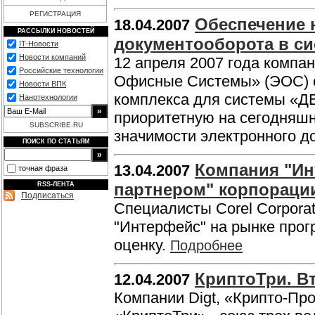
РЕГИСТРАЦИЯ
Обеспечение 
18.04.2007
РАССЫЛКИ НОВОСТЕЙ
документооборота в с
IT-Новости
Новости компаний
12 апреля 2007 года компа
Российские технологии
Офисные Системы» (ЭОС) с
Новости ВПК
комплекса для системы «Д
Нанотехнологии
приоритетную на сегодняшн
SUBSCRIBE.RU
значимости электронного д
ПОИСК ПО СТАТЬЯМ
Компания "Ин
13.04.2007
точная фраза
партнером" корпорации
RSS-ЛЕНТА
Подписаться
Специалисты Corel Corpora
"Интерфейс" на рынке прог
оценку.
Подробнее
КриптоТри. В
12.04.2007
Компании Digt, «Крипто-Пр