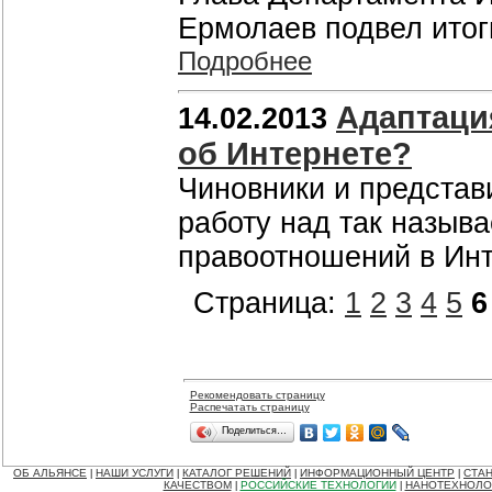
Ермолаев подвел итог
Подробнее
Адаптаци
14.02.2013
об Интернете?
Чиновники и представ
работу над так назыв
правоотношений в Ин
Страница:
1
2
3
4
5
6
Рекомендовать страницу
Распечатать страницу
Поделиться…
ОБ АЛЬЯНСЕ
НАШИ УСЛУГИ
КАТАЛОГ РЕШЕНИЙ
ИНФОРМАЦИОННЫЙ ЦЕНТР
СТАН
|
|
|
|
КАЧЕСТВОМ
РОССИЙСКИЕ ТЕХНОЛОГИИ
НАНОТЕХНОЛО
|
|