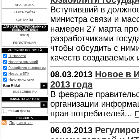
АНАЛИТИКА
Вступивший в должнос
КАРТА САЙТА
министра связи и ма
КОНТАКТЫ
намерен 27 марта про
ДЛЯ ЗАРЕГИСТРИРОВАННЫХ
ПОЛЬЗОВАТЕЛЕЙ
ВХОД
разработчиками госу
РЕГИСТРАЦИЯ
чтобы обсудить с ним
РАССЫЛКИ НОВОСТЕЙ
качеств создаваемых 
IT-Новости
Новости компаний
Российские технологии
Новое в 
08.03.2013
Новости ВПК
Нанотехнологии
2013 года
В феврале правительс
SUBSCRIBE.RU
ПОИСК ПО СТАТЬЯМ
организации информац
точная фраза
прав потребителей...
П
RSS-ЛЕНТА
Подписаться
Регулиро
06.03.2013