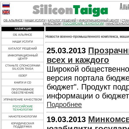
ОБ АЛЬЯНСЕ
НАШИ УСЛУГИ
КАТАЛОГ РЕШЕНИЙ
ИНФОРМАЦИОННЫЙ ЦЕНТР
СТАН
|
|
|
|
КАЧЕСТВОМ
РОССИЙСКИЕ ТЕХНОЛОГИИ
НАНОТЕХНОЛО
|
|
НАВИГАЦИЯ
ОБ АЛЬЯНСЕ
Новости военно-промышленного комплекса, машин
НАШИ УСЛУГИ
Прозрачн
25.03.2013
КАТАЛОГ РЕШЕНИЙ
ИНФОРМАЦИОННЫЙ
всех и каждого
ЦЕНТР
СТАНЬТЕ СПОНСОРАМИ
Широкой общественно
SILICON TAIGA
версия портала бюдж
ISDEF
КНИГИ И CD
бюджет". Продукт под
ПРОГРАММНОЕ
ОБЕСПЕЧЕНИЕ
информации о бюджета
УПРАВЛЕНИЕ КАЧЕСТВОМ
Подробнее
РОССИЙСКИЕ
ТЕХНОЛОГИИ
Минкомсв
НАНОТЕХНОЛОГИИ
19.03.2013
ЮРИДИЧЕСКАЯ
юзабилити государ
ПОДДЕРЖКА