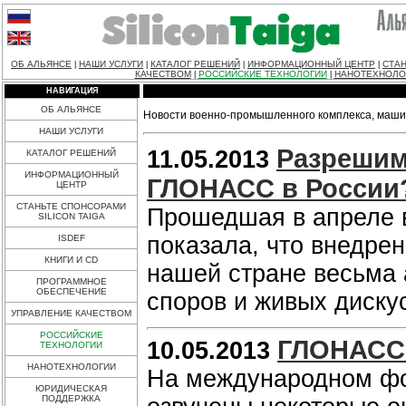
ОБ АЛЬЯНСЕ
НАШИ УСЛУГИ
КАТАЛОГ РЕШЕНИЙ
ИНФОРМАЦИОННЫЙ ЦЕНТР
СТАН
|
|
|
|
КАЧЕСТВОМ
РОССИЙСКИЕ ТЕХНОЛОГИИ
НАНОТЕХНОЛО
|
|
НАВИГАЦИЯ
ОБ АЛЬЯНСЕ
Новости военно-промышленного комплекса, машин
НАШИ УСЛУГИ
Разрешим
11.05.2013
КАТАЛОГ РЕШЕНИЙ
ИНФОРМАЦИОННЫЙ
ГЛОНАСС в России
ЦЕНТР
СТАНЬТЕ СПОНСОРАМИ
Прошедшая в апреле в
SILICON TAIGA
показала, что внедр
ISDEF
КНИГИ И CD
нашей стране весьма 
ПРОГРАММНОЕ
ОБЕСПЕЧЕНИЕ
споров и живых диску
УПРАВЛЕНИЕ КАЧЕСТВОМ
РОССИЙСКИЕ
ГЛОНАСС 
10.05.2013
ТЕХНОЛОГИИ
НАНОТЕХНОЛОГИИ
На международном фо
ЮРИДИЧЕСКАЯ
ПОДДЕРЖКА