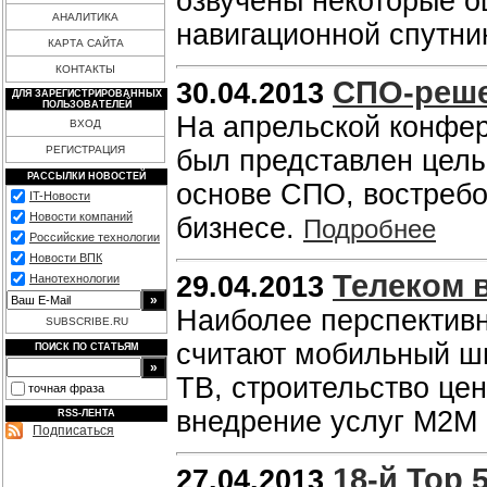
озвучены некоторые о
АНАЛИТИКА
навигационной спутн
КАРТА САЙТА
КОНТАКТЫ
СПО-реше
30.04.2013
ДЛЯ ЗАРЕГИСТРИРОВАННЫХ
ПОЛЬЗОВАТЕЛЕЙ
На апрельской конфе
ВХОД
РЕГИСТРАЦИЯ
был представлен целы
РАССЫЛКИ НОВОСТЕЙ
основе СПО, востребов
IT-Новости
Новости компаний
бизнесе.
Подробнее
Российские технологии
Новости ВПК
Телеком в
29.04.2013
Нанотехнологии
Наиболее перспектив
SUBSCRIBE.RU
считают мобильный ш
ПОИСК ПО СТАТЬЯМ
ТВ, строительство це
точная фраза
внедрение услуг M2M 
RSS-ЛЕНТА
Подписаться
18-й Top 
27.04.2013