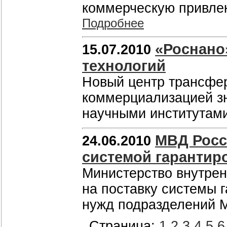
коммерческую привлек
Подробнее
«Роснано
15.07.2010
технологий
Новый центр трансфер
коммерциализацией зн
научными институтам
МВД Росс
24.06.2010
системой гарантир
Министерство внутрен
на поставку системы 
нужд подразделений 
Страница:
1
2
3
4
5
6