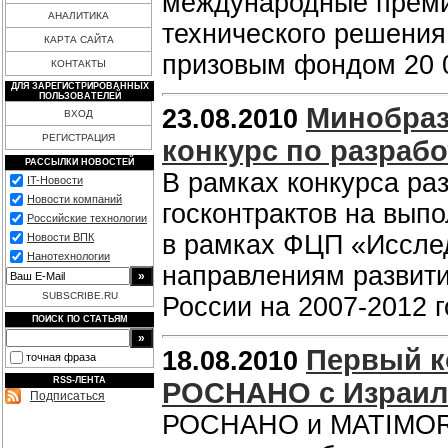
международные премии
АНАЛИТИКА
технического решения
КАРТА САЙТА
призовым фондом 20 
КОНТАКТЫ
ДЛЯ ЗАРЕГИСТРИРОВАННЫХ
ПОЛЬЗОВАТЕЛЕЙ
Минобраз
23.08.2010
ВХОД
РЕГИСТРАЦИЯ
конкурс по разраб
РАССЫЛКИ НОВОСТЕЙ
В рамках конкурса ра
IT-Новости
Новости компаний
госконтрактов на вып
Российские технологии
в рамках ФЦП «Исслед
Новости ВПК
Нанотехнологии
направлениям развити
SUBSCRIBE.RU
России на 2007-2012 
ПОИСК ПО СТАТЬЯМ
Первый к
18.08.2010
точная фраза
RSS-ЛЕНТА
РОСНАНО с Израи
Подписаться
РОСНАНО и MATIMOR о