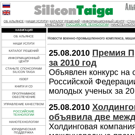
ОБ АЛЬЯНСЕ
НАШИ УСЛУГИ
КАТАЛОГ РЕШЕНИЙ
ИНФОРМАЦИОННЫЙ ЦЕНТР
СТАН
|
|
|
|
КАЧЕСТВОМ
РОССИЙСКИЕ ТЕХНОЛОГИИ
НАНОТЕХНОЛО
|
|
НАВИГАЦИЯ
ОБ АЛЬЯНСЕ
Новости военно-промышленного комплекса, машин
НАШИ УСЛУГИ
Премия П
25.08.2010
КАТАЛОГ РЕШЕНИЙ
ИНФОРМАЦИОННЫЙ
за 2010 год
ЦЕНТР
СТАНЬТЕ СПОНСОРАМИ
Объявлен конкурс на 
SILICON TAIGA
Российской Федерации
ISDEF
КНИГИ И CD
молодых ученых за 20
ПРОГРАММНОЕ
ОБЕСПЕЧЕНИЕ
Холдинго
УПРАВЛЕНИЕ КАЧЕСТВОМ
25.08.2010
РОССИЙСКИЕ
объявила две меж
ТЕХНОЛОГИИ
НАНОТЕХНОЛОГИИ
Холдинговая компани
ЮРИДИЧЕСКАЯ
ПОДДЕРЖКА