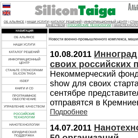
ОБ АЛЬЯНСЕ
НАШИ УСЛУГИ
КАТАЛОГ РЕШЕНИЙ
ИНФОРМАЦИОННЫЙ ЦЕНТР
СТАН
|
|
|
|
КАЧЕСТВОМ
РОССИЙСКИЕ ТЕХНОЛОГИИ
НАНОТЕХНОЛО
|
|
НАВИГАЦИЯ
ОБ АЛЬЯНСЕ
Новости военно-промышленного комплекса, машин
НАШИ УСЛУГИ
Инноград
10.08.2011
КАТАЛОГ РЕШЕНИЙ
ИНФОРМАЦИОННЫЙ
своих российских 
ЦЕНТР
СТАНЬТЕ СПОНСОРАМИ
Некоммерческий фонд 
SILICON TAIGA
show для своих старта
ISDEF
КНИГИ И CD
сентябре представите
ПРОГРАММНОЕ
ОБЕСПЕЧЕНИЕ
отправятся в Кремние
УПРАВЛЕНИЕ КАЧЕСТВОМ
Подробнее
РОССИЙСКИЕ
ТЕХНОЛОГИИ
Нанотехн
НАНОТЕХНОЛОГИИ
14.07.2011
ЮРИДИЧЕСКАЯ
50 организаций
ПОДДЕРЖКА