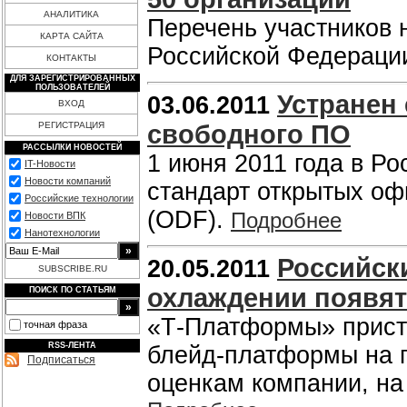
АНАЛИТИКА
Перечень участников 
КАРТА САЙТА
Российской Федерации
КОНТАКТЫ
ДЛЯ ЗАРЕГИСТРИРОВАННЫХ
ПОЛЬЗОВАТЕЛЕЙ
Устранен 
03.06.2011
ВХОД
РЕГИСТРАЦИЯ
свободного ПО
РАССЫЛКИ НОВОСТЕЙ
1 июня 2011 года в Р
IT-Новости
Новости компаний
стандарт открытых о
Российские технологии
(ODF).
Подробнее
Новости ВПК
Нанотехнологии
Российск
20.05.2011
SUBSCRIBE.RU
охлаждении появятс
ПОИСК ПО СТАТЬЯМ
«Т-Платформы» прист
точная фраза
RSS-ЛЕНТА
блейд-платформы на 
Подписаться
оценкам компании, на 