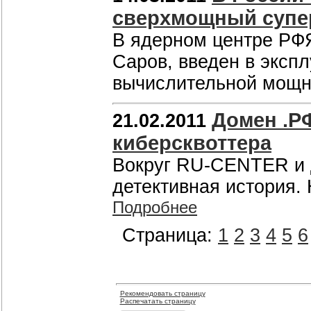
сверхмощный супе
В ядерном центре РФ
Саров, введен в эксп
вычислительной мощн
Домен .РФ
21.02.2011
киберсквоттера
Вокруг RU-CENTER и 
детективная история.
Подробнее
Страница:
1
2
3
4
5
6
Рекомендовать страницу
Распечатать страницу