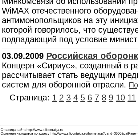
Минкомсвязи об использовании пр
WiMAX отечественного оборудован
антимонопольщиков на эту инициа
которой говорилось, что существу
подпадающий под условие минист
Российская оборонк
03.09.2009
Концерн «Сириус», созданный в р
рассчитывает стать ведущим пре
систем для оборонной отрасли.
По
Страница:
1
2
3
4
5
6
7
8
9
10
11
Страница сайта http://www.silicontaiga.ru
Оригинал находится по адресу http://www.silicontaiga.ru/home.asp?catId=3500&catPage