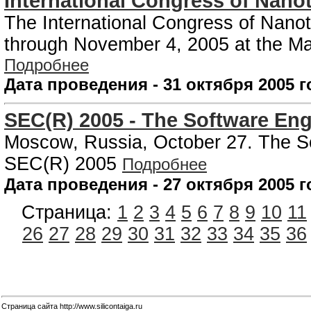
International Congress of Nano
The International Congress of Nanot
through November 4, 2005 at the Mar
Подробнее
Дата проведения - 31 октября 2005 г
SEC(R) 2005 - The Software Eng
Moscow, Russia, October 27. The S
SEC(R) 2005
Подробнее
Дата проведения - 27 октября 2005 г
Страница:
1
2
3
4
5
6
7
8
9
10
11
26
27
28
29
30
31
32
33
34
35
36
Страница сайта http://www.silicontaiga.ru