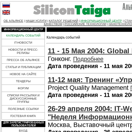
ОБ АЛЬЯНСЕ
НАШИ УСЛУГИ
КАТАЛОГ РЕШЕНИЙ
ИНФОРМАЦИОННЫЙ ЦЕНТР
СТАН
|
|
|
|
КАЧЕСТВОМ
РОССИЙСКИЕ ТЕХНОЛОГИИ
НАНОТЕХНОЛО
|
|
ИНФОРМАЦИОННЫЙ ЦЕНТР
КАЛЕНДАРЬ СОБЫТИЙ
Календарь событий
IT-НОВОСТИ
11 - 15 Maя 2004: Globa
НОВОСТИ И ПРЕСС-
РЕЛИЗЫ
Гонконг.
Подробнее
ПРЕССА ОБ АЛЬЯНСЕ
Дата проведения - 11 мая 20
СТАТЬИ И ПУБЛИКАЦИИ
НОВОЕ НА САЙТЕ
11-12 мая: Тренинг «Уп
ТЕНДЕРЫ
Project Quality Management
ФОРУМ
Дата проведения - 11 мая 20
СПИСКИ РАССЫЛКИ И
ДИСКУССИОННЫЕ
ГРУППЫ
26-29 апреля 2004: IT-
ПОЛЕЗНЫЕ ССЫЛКИ
"Неделя Информационн
ГОСТЕВАЯ КНИГА
ДЛЯ ЗАРЕГИСТРИРОВАННЫХ
Москва, Выставочный центр
ПОЛЬЗОВАТЕЛЕЙ
ВХОД