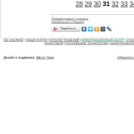
28
29
30
31
32
33
3
Рекомендовать страницу
Распечатать страницу
Поделиться…
ОБ АЛЬЯНСЕ
НАШИ УСЛУГИ
КАТАЛОГ РЕШЕНИЙ
ИНФОРМАЦИОННЫЙ ЦЕНТР
СТАН
|
|
|
|
КАЧЕСТВОМ
РОССИЙСКИЕ ТЕХНОЛОГИИ
НАНОТЕХНОЛО
|
|
Дизайн и поддержка:
Silicon Taiga
Обратитьс