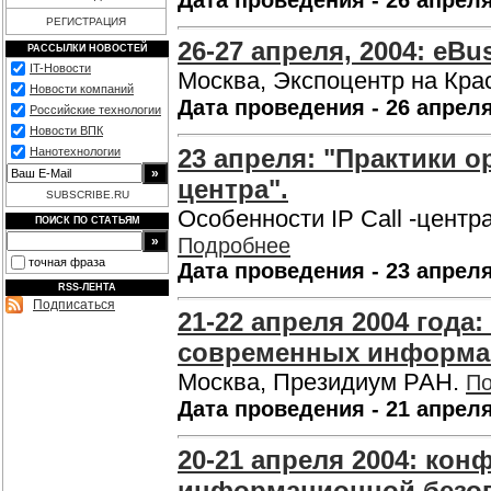
Дата проведения - 26 апреля
РЕГИСТРАЦИЯ
26-27 апреля, 2004: eBu
РАССЫЛКИ НОВОСТЕЙ
IT-Новости
Москва, Экспоцентр на Кра
Новости компаний
Дата проведения - 26 апреля
Российские технологии
Новости ВПК
23 апреля: "Практики 
Нанотехнологии
центра".
SUBSCRIBE.RU
Особенности IP Call -центр
ПОИСК ПО СТАТЬЯМ
Подробнее
точная фраза
Дата проведения - 23 апреля
RSS-ЛЕНТА
Подписаться
21-22 апреля 2004 года
современных информа
Москва, Президиум РАН.
По
Дата проведения - 21 апреля
20-21 апреля 2004: к
информационной безопа