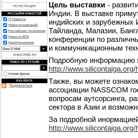
Цель выставки
- развит
РЕГИСТРАЦИЯ
Индии. В выставке приму
РАССЫЛКИ НОВОСТЕЙ
IT-Новости
индийских и зарубежных И
Новости компаний
Тайланда, Малазии, Банг
Российские технологии
Новости ВПК
конференции по различн
Нанотехнологии
и коммуникационным техн
SUBSCRIBE.RU
Подробную информацию м
ПОИСК ПО СТАТЬЯМ
http://www.silicontaiga.or
точная фраза
Также, вы можете ознако
RSS-ЛЕНТА
Подписаться
ассоциации NASSCOM госп
вопросам аутсорсинга, ра
сектора в Азии и возможн
За подробной инормацией
http://www.silicontaiga.or