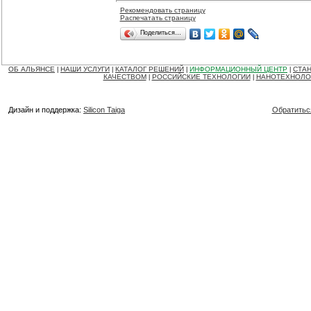
Рекомендовать страницу
Распечатать страницу
Поделиться…
ОБ АЛЬЯНСЕ
НАШИ УСЛУГИ
КАТАЛОГ РЕШЕНИЙ
ИНФОРМАЦИОННЫЙ ЦЕНТР
СТАН
|
|
|
|
КАЧЕСТВОМ
РОССИЙСКИЕ ТЕХНОЛОГИИ
НАНОТЕХНОЛО
|
|
Дизайн и поддержка:
Silicon Taiga
Обратитьс