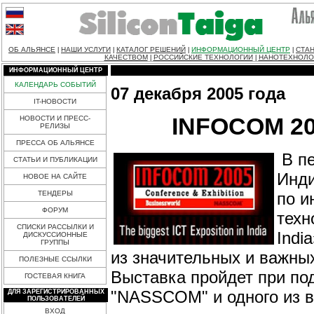
ОБ АЛЬЯНСЕ
НАШИ УСЛУГИ
КАТАЛОГ РЕШЕНИЙ
ИНФОРМАЦИОННЫЙ ЦЕНТР
СТАН
|
|
|
|
КАЧЕСТВОМ
РОССИЙСКИЕ ТЕХНОЛОГИИ
НАНОТЕХНОЛО
|
|
ИНФОРМАЦИОННЫЙ ЦЕНТР
КАЛЕНДАРЬ СОБЫТИЙ
07 декабря 2005 года
IT-НОВОСТИ
INFOCOM 2005
НОВОСТИ И ПРЕСС-
РЕЛИЗЫ
ПРЕССА ОБ АЛЬЯНСЕ
В пе
СТАТЬИ И ПУБЛИКАЦИИ
Инди
НОВОЕ НА САЙТЕ
по 
ТЕНДЕРЫ
ФОРУМ
техн
СПИСКИ РАССЫЛКИ И
Indi
ДИСКУССИОННЫЕ
ГРУППЫ
из значительных и важны
ПОЛЕЗНЫЕ ССЫЛКИ
Выставка пройдет при по
ГОСТЕВАЯ КНИГА
"NASSCOM" и одного из в
ДЛЯ ЗАРЕГИСТРИРОВАННЫХ
ПОЛЬЗОВАТЕЛЕЙ
ВХОД