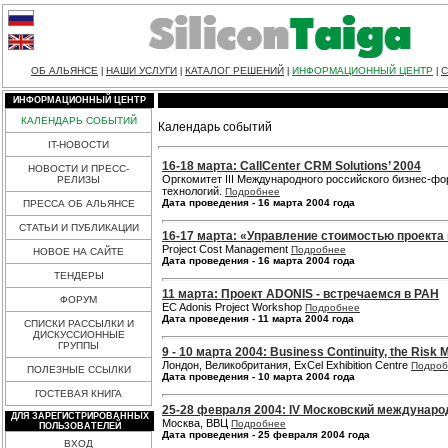
ОБ АЛЬЯНСЕ
НАШИ УСЛУГИ
КАТАЛОГ РЕШЕНИЙ
ИНФОРМАЦИОННЫЙ ЦЕНТР
С
|
|
|
|
ИНФОРМАЦИОННЫЙ ЦЕНТР
КАЛЕНДАРЬ СОБЫТИЙ
Календарь событий
IT-НОВОСТИ
16-18 марта: CallCenter CRM Solutions’ 2004
НОВОСТИ И ПРЕСС-
Оргкомитет III Международного российского бизнес-ф
РЕЛИЗЫ
технологий.
Подробнее
Дата проведения - 16 марта 2004 года
ПРЕССА ОБ АЛЬЯНСЕ
СТАТЬИ И ПУБЛИКАЦИИ
16-17 марта: «Управление стоимостью проекта
Project Cost Management
Подробнее
НОВОЕ НА САЙТЕ
Дата проведения - 16 марта 2004 года
ТЕНДЕРЫ
11 марта: Проект ADONIS - встречаемся в РАН
ФОРУМ
EC Adonis Project Workshop
Подробнее
Дата проведения - 11 марта 2004 года
СПИСКИ РАССЫЛКИ И
ДИСКУССИОННЫЕ
ГРУППЫ
9 - 10 марта 2004: Business Continuity, the Ris
Лондон, Великобритания, ExCel Exhibition Centre
Подроб
ПОЛЕЗНЫЕ ССЫЛКИ
Дата проведения - 10 марта 2004 года
ГОСТЕВАЯ КНИГА
25-28 февраля 2004: IV Московский междунаро
ДЛЯ ЗАРЕГИСТРИРОВАННЫХ
Москва, ВВЦ
Подробнее
ПОЛЬЗОВАТЕЛЕЙ
Дата проведения - 25 февраля 2004 года
ВХОД