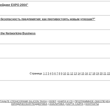
рейдинг EXPO 2004"
безопасность предприятия: как противостоять новым угрозам?"
 the Networking Business
Страница:
1
2
3
4
5
6
7
8
9
10
11
12
13
14
15
16
17
18
19
20
21
22
ТАНЬТЕ СПОНСОРАМИ SILICON TAIGA
ISDEF
КНИГИ И CD
ПРОГРАММНОЕ ОБЕСПЕЧЕ
|
|
|
ЮРИДИЧЕСКАЯ ПОДДЕРЖКА
АНАЛИТИКА
КАРТА САЙТА
КОНТАКТЫ
|
|
|