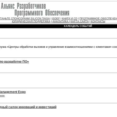
ТАНЬТЕ СПОНСОРАМИ SILICON TAIGA
ISDEF
КНИГИ И CD
ПРОГРАММНОЕ ОБЕСПЕЧЕ
|
|
|
ЮРИДИЧЕСКАЯ ПОДДЕРЖКА
АНАЛИТИКА
КАРТА САЙТА
КОНТАКТЫ
|
|
|
КАЛЕНДАРЬ СОБЫТИЙ
орума «Центры обработки вызовов и управление взаимоотношениями с клиентами» со
 по разработке ПО»
k Management Expo
нее
дный салон инноваций и инвестиций