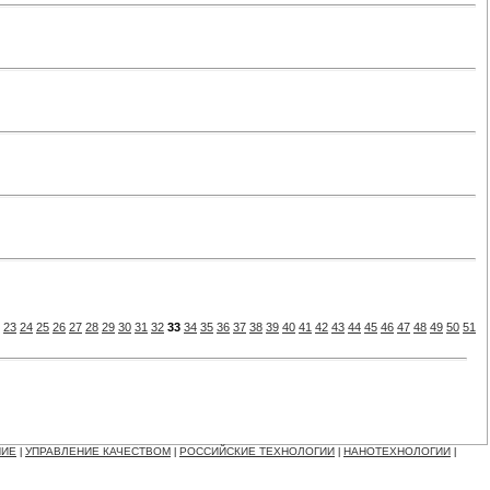
23
24
25
26
27
28
29
30
31
32
33
34
35
36
37
38
39
40
41
42
43
44
45
46
47
48
49
50
51
НИЕ
УПРАВЛЕНИЕ КАЧЕСТВОМ
РОССИЙСКИЕ ТЕХНОЛОГИИ
НАНОТЕХНОЛОГИИ
|
|
|
|