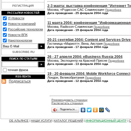
2-3 марта: выставка-конференция "Интернет Т
РЕГИСТРАЦИЯ
Москва, «Рэдиссон САС Славянская»
Подробнее
РАССЫЛКИ НОВОСТЕЙ
Дата проведения - 25 февраля 2004 года
IT-Новости
11 марта 2004: конференция "Информационная 
Новости компаний
Москва, Radisson-Славянская
Подробнее
Российские технологии
Дата проведения - 19 февраля 2004 года
Новости ВПК
20-21 сентября 2004: Content and Services Drive
Нанотехнологии
Гостиница «Мариотт», Вена, Австрия
Подробнее
Дата проведения - 17 февраля 2004 года
SUBSCRIBE.RU
26 - 27 апреля 2004: eBusiness Russia 2004
ПОИСК ПО СТАТЬЯМ
Москва, Экспоцентр на Красной Пресне
Подробнее
Дата проведения - 13 февраля 2004 года
точная фраза
19 - 20 февраля 2004: Mobile Workforce Connect
RSS-ЛЕНТА
Лондон, Великобритания
Подробнее
Подписаться
Дата проведения - 12 февраля 2004 года
Рекомендовать страницу
Распечатать страницу
Поделиться…
ОБ АЛЬЯНСЕ
НАШИ УСЛУГИ
КАТАЛОГ РЕШЕНИЙ
ИНФОРМАЦИОННЫЙ ЦЕНТР
С
|
|
|
|