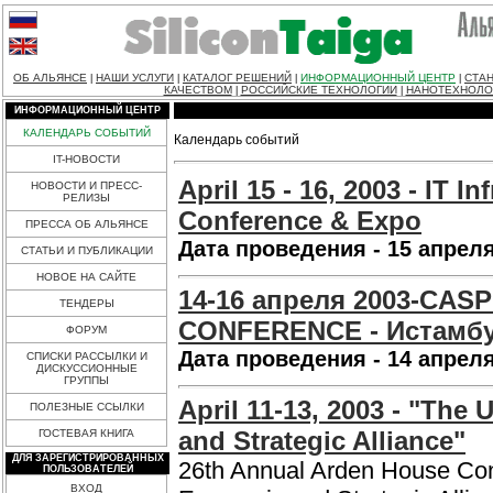
ОБ АЛЬЯНСЕ
НАШИ УСЛУГИ
КАТАЛОГ РЕШЕНИЙ
ИНФОРМАЦИОННЫЙ ЦЕНТР
СТАН
|
|
|
|
КАЧЕСТВОМ
РОССИЙСКИЕ ТЕХНОЛОГИИ
НАНОТЕХНОЛО
|
|
ИНФОРМАЦИОННЫЙ ЦЕНТР
КАЛЕНДАРЬ СОБЫТИЙ
Календарь событий
IT-НОВОСТИ
April 15 - 16, 2003 - IT 
НОВОСТИ И ПРЕСС-
РЕЛИЗЫ
Conference & Expo
ПРЕССА ОБ АЛЬЯНСЕ
Дата проведения - 15 апреля
СТАТЬИ И ПУБЛИКАЦИИ
НОВОЕ НА САЙТЕ
14-16 апреля 2003-CAS
ТЕНДЕРЫ
CONFERENCE - Истамбу
ФОРУМ
Дата проведения - 14 апреля
СПИСКИ РАССЫЛКИ И
ДИСКУССИОННЫЕ
ГРУППЫ
April 11-13, 2003 - "The
ПОЛЕЗНЫЕ ССЫЛКИ
and Strategic Alliance"
ГОСТЕВАЯ КНИГА
ДЛЯ ЗАРЕГИСТРИРОВАННЫХ
26th Annual Arden House Con
ПОЛЬЗОВАТЕЛЕЙ
ВХОД