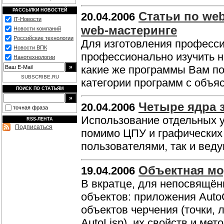
РАССЫЛКИ НОВОСТЕЙ
Статьи по we
20.04.2006
IT-Новости
web-мастеринге
Новости компаний
Российские технологии
Для изготовления професс
Новости ВПК
профессионально изучить н
Нанотехнологии
какие же программы Вам по
SUBSCRIBE.RU
категории программ с объя
ПОИСК ПО СТАТЬЯМ
Четыре ядра 
20.04.2006
точная фраза
Использование отдельных у
RSS-ЛЕНТА
Подписаться
помимо ЦПУ и графических 
пользователями, так и ве
Объектная мо
19.04.2006
В вкратце, для непосвящён
объектов: приложения Auto
объектов черчения (точки, 
AutoLisp), их свойств и мет