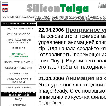
ОБ АЛЬЯНСЕ
НАШИ УСЛУГИ
КАТАЛОГ РЕШЕНИЙ
ИНФОРМАЦИОННЫЙ ЦЕНТР
СТАН
|
|
|
|
КАЧЕСТВОМ
РОССИЙСКИЕ ТЕХНОЛОГИИ
НАНОТЕХНОЛО
|
|
ПРОГРАММНОЕ ОБЕСПЕЧЕНИЕ
Програмное у
22.04.2006
СРЕДСТВА РАЗРАБОТКИ
ОС И ОФИСНОЕ ПО
На основе этого примера м
ИНФОРМАЦИОННАЯ
управления анимацией клип
БЕЗОПАСНОСТЬ
zip. Для начала создайте кл
ИНТЕРНЕТ
"отлавливать" перемещения
ГРАФИКА И
ИЗОБРАЖЕНИЯ
клип "toy"). Внутри него по
КОМПЬЮТЕРНЫЕ ИГРЫ
его так, чтобы он находился
ОБЗОРЫ И РЕЦЕНЗИИ
ДОКУМЕНТАЦИЯ
Анимация из 
21.04.2006
ЧАСТО ЗАДАВАЕМЫЕ
ВОПРОСЫ
Этот урок посвящен одной 
ПОЛЕЗНЫЕ ССЫЛКИ
ImageReady. С ее помощью 
ДЛЯ ЗАРЕГИСТРИРОВАННЫХ
ПОЛЬЗОВАТЕЛЕЙ
анимацию из кусочка фильм
ВХОД
Подробнее
РЕГИСТРАЦИЯ