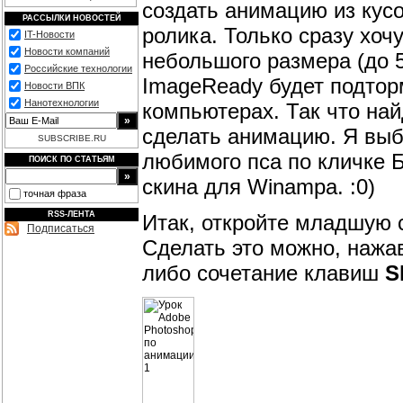
создать анимацию из кус
РАССЫЛКИ НОВОСТЕЙ
ролика. Только сразу хоч
IT-Новости
Новости компаний
небольшого размера (до 
Российские технологии
ImageReady будет подтор
Новости ВПК
Нанотехнологии
компьютерах. Так что най
сделать анимацию. Я выб
SUBSCRIBE.RU
любимого пса по кличке Б
ПОИСК ПО СТАТЬЯМ
скина для Winampa. :0)
точная фраза
RSS-ЛЕНТА
Итак, откройте младшую 
Подписаться
Сделать это можно, нажа
либо сочетание клавиш
S