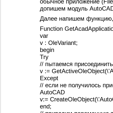
обычное приложение (File
допишем модуль AutoCAD
Далее напишем функцию, 
Function GetAcadApplicatio
var
v : OleVariant;
begin
Try
// пытаемся присоединит
v := GetActiveOleObject(\'A
Except
// если не получилось пр
AutoCAD
v:= CreateOleObject(\'Auto
end;