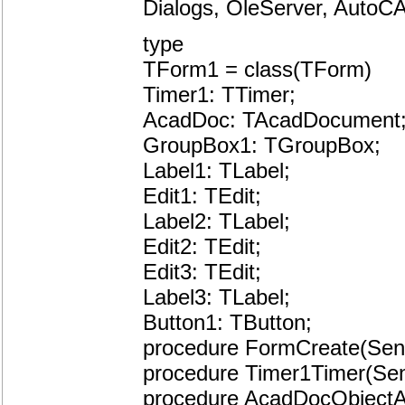
Dialogs, OleServer, AutoC
type
TForm1 = class(TForm)
Timer1: TTimer;
AcadDoc: TAcadDocument
GroupBox1: TGroupBox;
Label1: TLabel;
Edit1: TEdit;
Label2: TLabel;
Edit2: TEdit;
Edit3: TEdit;
Label3: TLabel;
Button1: TButton;
procedure FormCreate(Send
procedure Timer1Timer(Sen
procedure AcadDocObjectA