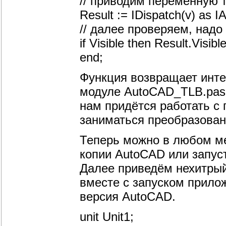
// приводим переменную ти
Result := IDispatch(v) as I
// далее проверяем, над
if Visible then Result.Visibl
end;
Функция возвращает инт
модуле AutoCAD_TLB.pas.
нам придётся работать с 
заниматься преобразован
Теперь можно в любом м
копии AutoCAD или запус
Далее приведём нехитрый
вместе с запуском прилож
версия AutoCAD.
unit Unit1;