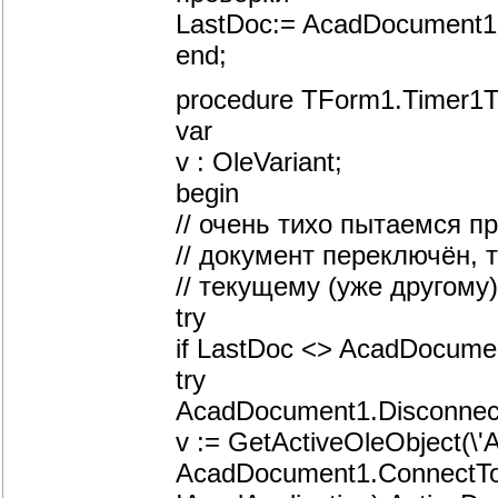
LastDoc:= AcadDocument1
end;
procedure TForm1.Timer1T
var
v : OleVariant;
begin
// очень тихо пытаемся п
// документ переключён, 
// текущему (уже другому
try
if LastDoc <> AcadDocume
try
AcadDocument1.Disconnec
v := GetActiveOleObject(\'A
AcadDocument1.ConnectTo(