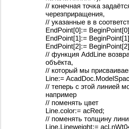
// конечная точка задаё
черезприращения,
// указанные в в соответ
EndPoint[0]:= BeginPoint[0]
EndPoint[1]:= BeginPoint[1]
EndPoint[2]:= BeginPoint[2]
// функция AddLine возвр
объёкта,
// который мы присваива
Line:= AcadDoc.ModelSpace
// теперь с этой линией 
например
// поменять цвет
Line.color:= acRed;
// поменять толщину лини
Line.Lineweight:= acLnWt0