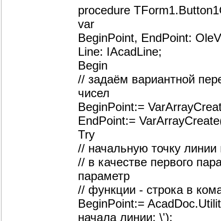
procedure TForm1.Button1C
var
BeginPoint, EndPoint: OleV
Line: IAcadLine;
Begin
// задаём вариантной пе
чисел
BeginPoint:= VarArrayCreate
EndPoint:= VarArrayCreate(
Try
// начальную точку линии
// в качестве первого па
параметр
// функции - строка в ко
BeginPoint:= AcadDoc.Util
начала линии: \');