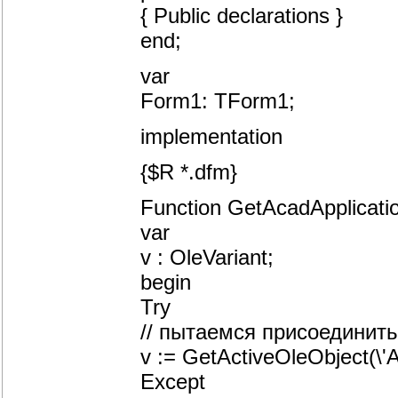
{ Public declarations }
end;
var
Form1: TForm1;
implementation
{$R *.dfm}
Function GetAcadApplicatio
var
v : OleVariant;
begin
Try
// пытаемся присоединит
v := GetActiveOleObject(\'A
Except