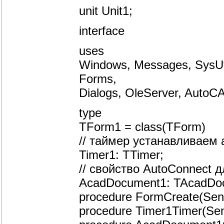
unit Unit1;
interface
uses
Windows, Messages, SysUtil
Forms,
Dialogs, OleServer, AutoC
type
TForm1 = class(TForm)
// таймер устанавливаем
Timer1: TTimer;
// свойство AutoConnect 
AcadDocument1: TAcadDo
procedure FormCreate(Send
procedure Timer1Timer(Sen