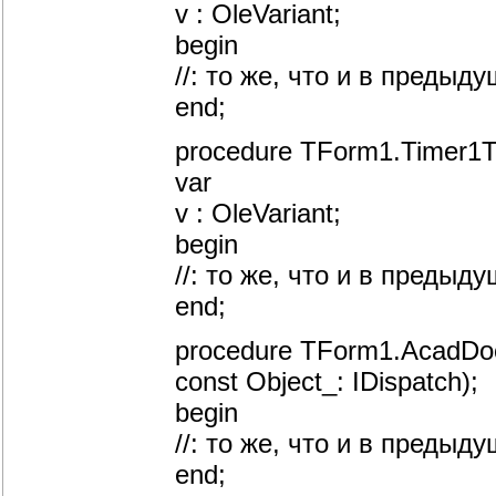
v : OleVariant;
begin
//: то же, что и в преды
end;
procedure TForm1.Timer1T
var
v : OleVariant;
begin
//: то же, что и в преды
end;
procedure TForm1.AcadDo
const Object_: IDispatch);
begin
//: то же, что и в преды
end;