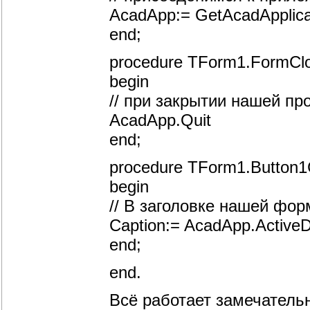
AcadApp:= GetAcadApplicat
end;
procedure TForm1.FormClos
begin
// при закрытии нашей п
AcadApp.Quit
end;
procedure TForm1.Button1C
begin
// В заголовке нашей фо
Caption:= AcadApp.Activ
end;
end.
Всё работает замечательн