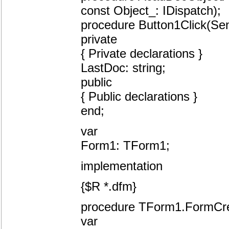
const Object_: IDispatch);
procedure Button1Click(Sen
private
{ Private declarations }
LastDoc: string;
public
{ Public declarations }
end;
var
Form1: TForm1;
implementation
{$R *.dfm}
procedure TForm1.FormCre
var