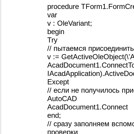
procedure TForm1.FormCre
var
v : OleVariant;
begin
Try
// пытаемся присоединит
v := GetActiveOleObject(\'A
AcadDocument1.ConnectTo(
IAcadApplication).ActiveDo
Except
// если не получилось пр
AutoCAD
AcadDocument1.Connect
end;
// сразу заполняем вспо
проверки