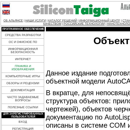
ОБ АЛЬЯНСЕ
НАШИ УСЛУГИ
КАТАЛОГ РЕШЕНИЙ
ИНФОРМАЦИОННЫЙ ЦЕНТР
СТАН
|
|
|
|
КАЧЕСТВОМ
РОССИЙСКИЕ ТЕХНОЛОГИИ
НАНОТЕХНОЛО
|
|
ПРОГРАММНОЕ ОБЕСПЕЧЕНИЕ
СРЕДСТВА РАЗРАБОТКИ
Объект
ОС И ОФИСНОЕ ПО
ИНФОРМАЦИОННАЯ
БЕЗОПАСНОСТЬ
ИНТЕРНЕТ
ГРАФИКА И
ИЗОБРАЖЕНИЯ
Данное издание подготов
КОМПЬЮТЕРНЫЕ ИГРЫ
объектной модели AutoC
ОБЗОРЫ И РЕЦЕНЗИИ
ДОКУМЕНТАЦИЯ
В вкратце, для непосвящ
ЧАСТО ЗАДАВАЕМЫЕ
структура объектов: при
ВОПРОСЫ
чертежей), объектов черче
ПОЛЕЗНЫЕ ССЫЛКИ
ДЛЯ ЗАРЕГИСТРИРОВАННЫХ
документацию по AutoLisp
ПОЛЬЗОВАТЕЛЕЙ
ВХОД
описаны в системе COM 
РЕГИСТРАЦИЯ