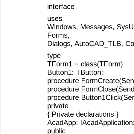
interface
uses
Windows, Messages, SysUtil
Forms,
Dialogs, AutoCAD_TLB, C
type
TForm1 = class(TForm)
Button1: TButton;
procedure FormCreate(Send
procedure FormClose(Sender
procedure Button1Click(Sen
private
{ Private declarations }
AcadApp: IAcadApplication
public