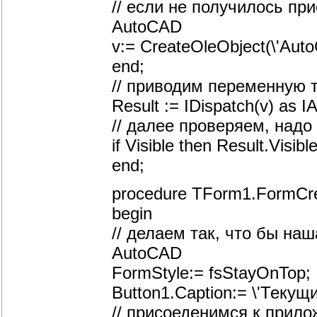
// если не получилось пр
AutoCAD
v:= CreateOleObject(\'Auto
end;
// приводим переменную ти
Result := IDispatch(v) as I
// далее проверяем, над
if Visible then Result.Visibl
end;
procedure TForm1.FormCre
begin
// делаем так, что бы на
AutoCAD
FormStyle:= fsStayOnTop;
Button1.Caption:= \'Текущи
// присоеденимся к прил