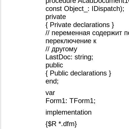
procedure AcadDocument1
const Object_: IDispatch);
private
{ Private declarations }
// переменная содержит 
переключение к
// другому
LastDoc: string;
public
{ Public declarations }
end;
var
Form1: TForm1;
implementation
{$R *.dfm}