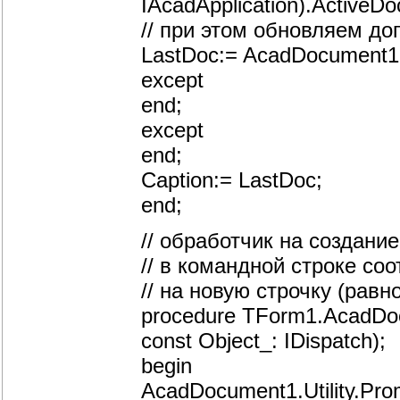
IAcadApplication).ActiveDo
// при этом обновляем д
LastDoc:= AcadDocument1
except
end;
except
end;
Caption:= LastDoc;
end;
// обработчик на создани
// в командной строке со
// на новую строчку (рав
procedure TForm1.AcadDo
const Object_: IDispatch);
begin
AcadDocument1.Utility.Pro