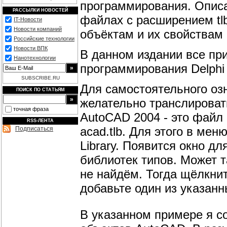
программирования. Описа
РАССЫЛКИ НОВОСТЕЙ
файлах с расширением tlb 
IT-Новости
Новости компаний
объёктам и их свойствам 
Российские технологии
Новости ВПК
В данном издании все пр
Нанотехнологии
программирования Delphi (
SUBSCRIBE.RU
Для самостоятельного оз
ПОИСК ПО СТАТЬЯМ
желательно транслировать
точная фраза
AutoCAD 2004 - это файл 
RSS-ЛЕНТА
acad.tlb. Для этого в мен
Подписаться
Library. Появится окно д
библиотек типов. Может т
не найдём. Тогда щёлкнит
добавьте один из указан
В указанном примере я со