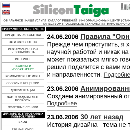
ОБ АЛЬЯНСЕ
НАШИ УСЛУГИ
КАТАЛОГ РЕШЕНИЙ
ИНФОРМАЦИОННЫЙ ЦЕНТР
СТАН
|
|
|
|
КАЧЕСТВОМ
РОССИЙСКИЕ ТЕХНОЛОГИИ
НАНОТЕХНОЛО
|
|
ПРОГРАММНОЕ ОБЕСПЕЧЕНИЕ
Правила "Орн
24.06.2006
СРЕДСТВА РАЗРАБОТКИ
ОС И ОФИСНОЕ ПО
Прежде чем приступить, я х
ИНФОРМАЦИОННАЯ
научной работой и никак на
БЕЗОПАСНОСТЬ
может показаться мягко гов
ИНТЕРНЕТ
решил поделится с вами м
ГРАФИКА И
ИЗОБРАЖЕНИЯ
и направленности.
Подробн
КОМПЬЮТЕРНЫЕ ИГРЫ
ОБЗОРЫ И РЕЦЕНЗИИ
Анимированн
23.06.2006
ДОКУМЕНТАЦИЯ
Создаем анимированный ог
ЧАСТО ЗАДАВАЕМЫЕ
ВОПРОСЫ
Подробнее
ПОЛЕЗНЫЕ ССЫЛКИ
ДЛЯ ЗАРЕГИСТРИРОВАННЫХ
30 лет назад
23.06.2006
ПОЛЬЗОВАТЕЛЕЙ
ВХОД
История дизайна - тема не 
РЕГИСТРАЦИЯ