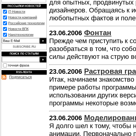
для опытных, продвинутых 
РАССЫЛКИ НОВОСТЕЙ
дизайнеров. Обращаясь к и
IT-Новости
любопытных фактов и поле
Новости компаний
Российские технологии
Новости ВПК
Фонтан
23.06.2006
Нанотехнологии
Прежде чем приступить к с
SUBSCRIBE.RU
разобраться в том, что соб
ПОИСК ПО СТАТЬЯМ
силы действуют на струю 
точная фраза
Растровая гр
23.06.2006
RSS-ЛЕНТА
Подписаться
Итак, начинаем знакомство
примере работы программы C
использовании других верс
программы некоторые возмо
Моделировани
23.06.2006
Я долго шел к тому, чтобы
анимации. Первоначально п