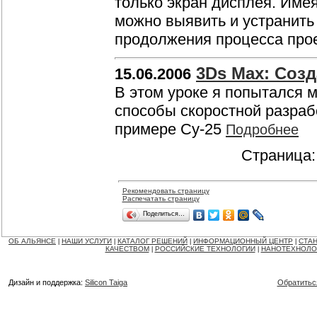
только экран дисплея. Име
можно выявить и устранить
продолжения процесса про
3Ds Max: Созд
15.06.2006
В этом уроке я попытался 
способы скоростной разраб
примере Су-25
Подробнее
Страница
Рекомендовать страницу
Распечатать страницу
Поделиться…
ОБ АЛЬЯНСЕ
НАШИ УСЛУГИ
КАТАЛОГ РЕШЕНИЙ
ИНФОРМАЦИОННЫЙ ЦЕНТР
СТАН
|
|
|
|
КАЧЕСТВОМ
РОССИЙСКИЕ ТЕХНОЛОГИИ
НАНОТЕХНОЛО
|
|
Дизайн и поддержка:
Silicon Taiga
Обратитьс