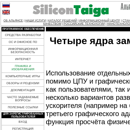
ОБ АЛЬЯНСЕ
НАШИ УСЛУГИ
КАТАЛОГ РЕШЕНИЙ
ИНФОРМАЦИОННЫЙ ЦЕНТР
СТАН
|
|
|
|
КАЧЕСТВОМ
РОССИЙСКИЕ ТЕХНОЛОГИИ
НАНОТЕХНОЛО
|
|
ПРОГРАММНОЕ ОБЕСПЕЧЕНИЕ
СРЕДСТВА РАЗРАБОТКИ
Четыре ядра за
ОС И ОФИСНОЕ ПО
ИНФОРМАЦИОННАЯ
БЕЗОПАСНОСТЬ
ИНТЕРНЕТ
ГРАФИКА И
ИЗОБРАЖЕНИЯ
Использование отдельных
КОМПЬЮТЕРНЫЕ ИГРЫ
помимо ЦПУ и графически
ОБЗОРЫ И РЕЦЕНЗИИ
как пользователями, так
ДОКУМЕНТАЦИЯ
несколько вариантов разв
ЧАСТО ЗАДАВАЕМЫЕ
ВОПРОСЫ
ускорителя (например на
ПОЛЕЗНЫЕ ССЫЛКИ
третьего графического ад
ДЛЯ ЗАРЕГИСТРИРОВАННЫХ
ПОЛЬЗОВАТЕЛЕЙ
функция просчёта физиче
ВХОД
РЕГИСТРАЦИЯ