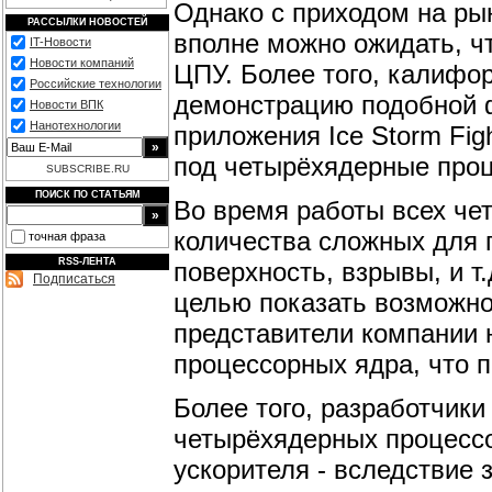
Однако с приходом на ры
РАССЫЛКИ НОВОСТЕЙ
вполне можно ожидать, ч
IT-Новости
Новости компаний
ЦПУ. Более того, калифо
Российские технологии
демонстрацию подобной 
Новости ВПК
Нанотехнологии
приложения Ice Storm Fig
под четырёхядерные про
SUBSCRIBE.RU
ПОИСК ПО СТАТЬЯМ
Во время работы всех че
количества сложных для 
точная фраза
RSS-ЛЕНТА
поверхность, взрывы, и т
Подписаться
целью показать возможн
представители компании 
процессорных ядра, что 
Более того, разработчики
четырёхядерных процессо
ускорителя - вследствие 