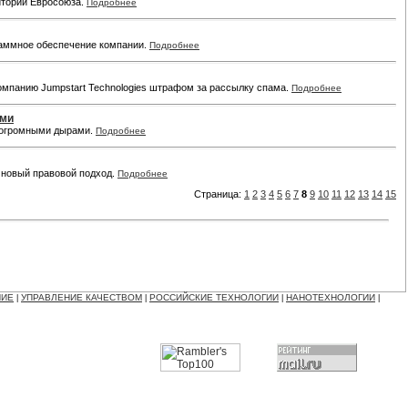
итории Евросоюза.
Подробнее
граммное обеспечение компании.
Подробнее
мпанию Jumpstart Technologies штрафом за рассылку спама.
Подробнее
ами
т огромными дырами.
Подробнее
ь новый правовой подход.
Подробнее
Страница:
1
2
3
4
5
6
7
8
9
10
11
12
13
14
15
НИЕ
УПРАВЛЕНИЕ КАЧЕСТВОМ
РОССИЙСКИЕ ТЕХНОЛОГИИ
НАНОТЕХНОЛОГИИ
|
|
|
|