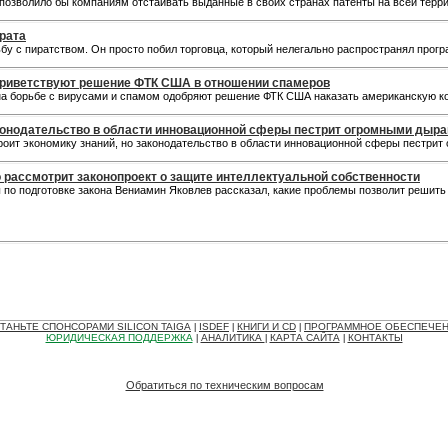
 позволило бы компаниям отстаивать выданные в своих странах патенты на всей терр
рата
орьбу с пиратством. Он просто побил торговца, который нелегально распространял про
приветствуют решение ФТК США в отношении спамеров
а борьбе с вирусами и спамом одобряют решение ФТК США наказать американскую ко
законодательство в области инновационной сферы пестрит огромными дыр
троит экономику знаний, но законодательство в области инновационной сферы пестри
рассмотрит законопроект о защите интеллектуальной собственности
 по подготовке закона Вениамин Яковлев рассказал, какие проблемы позволит решит
ТАНЬТЕ СПОНСОРАМИ SILICON TAIGA
ISDEF
КНИГИ И CD
ПРОГРАММНОЕ ОБЕСПЕЧЕ
|
|
|
ЮРИДИЧЕСКАЯ ПОДДЕРЖКА
АНАЛИТИКА
КАРТА САЙТА
КОНТАКТЫ
|
|
|
Обратиться по техническим вопросам