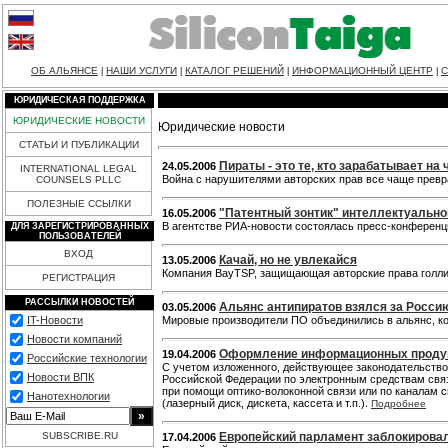
ОБ АЛЬЯНСЕ
НАШИ УСЛУГИ
КАТАЛОГ РЕШЕНИЙ
ИНФОРМАЦИОННЫЙ ЦЕНТР
С
|
|
|
|
ЮРИДИЧЕСКАЯ ПОДДЕРЖКА
ЮРИДИЧЕСКИЕ НОВОСТИ
Юридические новости
СТАТЬИ И ПУБЛИКАЦИИ
Пираты - это те, кто зарабатывает на
24.05.2006
INTERNATIONAL LEGAL
Война с нарушителями авторских прав все чаще превр
COUNSELS PLLC
ПОЛЕЗНЫЕ ССЫЛКИ
"Патентный зонтик" интеллектуально
16.05.2006
В агентстве РИА-новости состоялась пресс-конференц
ДЛЯ ЗАРЕГИСТРИРОВАННЫХ
ПОЛЬЗОВАТЕЛЕЙ
ВХОД
Качай, но не увлекайся
13.05.2006
Компания BayTSP, защищающая авторские права голлив
РЕГИСТРАЦИЯ
РАССЫЛКИ НОВОСТЕЙ
Альянс антипиратов взялся за Росси
03.05.2006
IT-Новости
Мировые производители ПО объединились в альянс, ко
Новости компаний
Оформление информационных продукт
19.04.2006
Российские технологии
С учетом изложенного, действующее законодательств
Новости ВПК
Российской Федерации по электронным средствам свя
при помощи оптико-волоконной связи или по каналам 
Нанотехнологии
(лазерный диск, дискета, кассета и т.п.).
Подробнее
SUBSCRIBE.RU
Европейский парламент заблокирова
17.04.2006