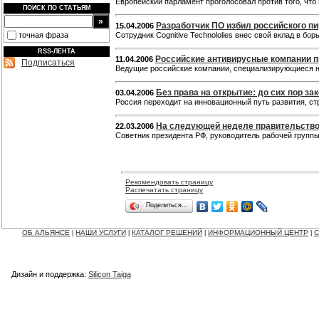
Европейский парламент проголосовал против того, что
ПОИСК ПО СТАТЬЯМ
Разработчик ПО избил российского пи
15.04.2006
точная фраза
Сотрудник Cognitive Technololies внес свой вклад в б
RSS-ЛЕНТА
Российские антивирусные компании 
11.04.2006
Подписаться
Ведущие российские компании, специализирующиеся н
Без права на открытие: до сих пор 
03.04.2006
Россия переходит на инновационный путь развития, с
На следующей неделе правительство 
22.03.2006
Советник президента РФ, руководитель рабочей группы
Рекомендовать страницу
Распечатать страницу
Поделиться…
ОБ АЛЬЯНСЕ
НАШИ УСЛУГИ
КАТАЛОГ РЕШЕНИЙ
ИНФОРМАЦИОННЫЙ ЦЕНТР
С
|
|
|
|
Дизайн и поддержка:
Silicon Taiga