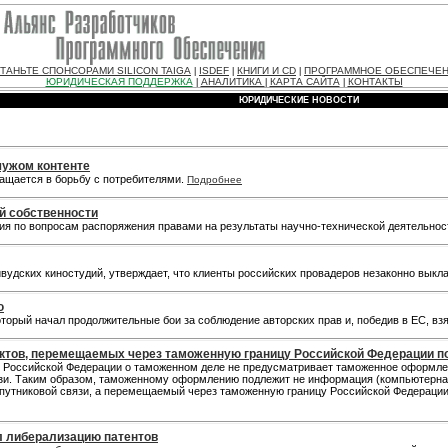
ТАНЬТЕ СПОНСОРАМИ SILICON TAIGA
ISDEF
КНИГИ И CD
ПРОГРАММНОЕ ОБЕСПЕЧЕ
|
|
|
ЮРИДИЧЕСКАЯ ПОДДЕРЖКА
АНАЛИТИКА
КАРТА САЙТА
КОНТАКТЫ
|
|
|
ЮРИДИЧЕСКИЕ НОВОСТИ
 чужом контенте
ащается в борьбу с потребителями.
Подробнее
й собственности
ия по вопросам распоряжения правами на результаты научно-технической деятельнос
удских киностудий, утверждает, что клиенты российских провадеров незаконно выкла
ю
торый начал продолжительные бои за соблюдение авторских прав и, победив в ЕС, вз
ов, перемещаемых через таможенную границу Российской Федерации по
о Российской Федерации о таможенном деле не предусматривает таможенное оформл
зи. Таким образом, таможенному оформлению подлежит не информация (компьютерна
спутниковой связи, а перемещаемый через таможенную границу Российской Федерации
л либерализацию патентов