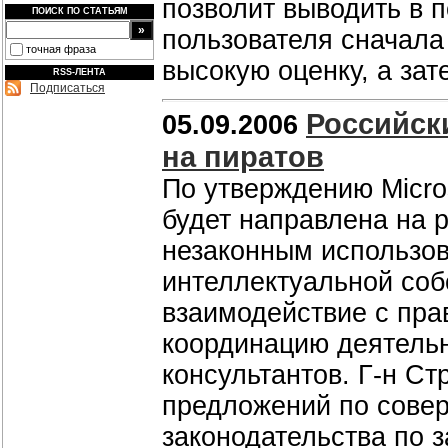
позволит выводить в п
ПОИСК ПО СТАТЬЯМ
пользователя сначала
точная фраза
высокую оценку, а за
RSS-ЛЕНТА
Подписаться
Российски
05.09.2006
на пиратов
По утверждению Micros
будет направлена на 
незаконным использо
интеллектуальной соб
взаимодействие с пра
координацию деятель
консультантов. Г-н Ст
предложений по сове
законодательства по 