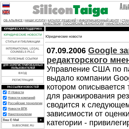
ОБ АЛЬЯНСЕ
НАШИ УСЛУГИ
КАТАЛОГ РЕШЕНИЙ
ИНФОРМАЦИОННЫЙ ЦЕНТР
СТАН
|
|
|
|
КАЧЕСТВОМ
РОССИЙСКИЕ ТЕХНОЛОГИИ
НАНОТЕХНОЛО
|
|
ЮРИДИЧЕСКАЯ ПОДДЕРЖКА
ЮРИДИЧЕСКИЕ НОВОСТИ
Юридические новости
СТАТЬИ И ПУБЛИКАЦИИ
Google за
07.09.2006
INTERNATIONAL LEGAL
COUNSELS PLLC
редакторского мне
ПОЛЕЗНЫЕ ССЫЛКИ
ДЛЯ ЗАРЕГИСТРИРОВАННЫХ
Управление США по п
ПОЛЬЗОВАТЕЛЕЙ
ВХОД
выдало компании Goog
РЕГИСТРАЦИЯ
котором описывается 
РАССЫЛКИ НОВОСТЕЙ
IT-Новости
для ранжирования рез
Новости компаний
сводится к следующем
Российские технологии
Новости ВПК
зависимости от оценки
Нанотехнологии
категории - привилег
SUBSCRIBE.RU