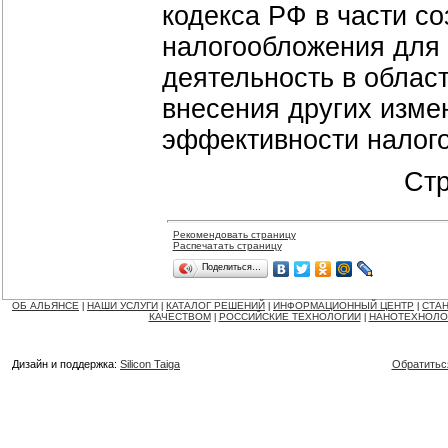
кодекса РФ в части с
налогообложения для
деятельность в облас
внесения других изме
эффективности налог
Ст
Рекомендовать страницу
Распечатать страницу
Поделиться…
ОБ АЛЬЯНСЕ
НАШИ УСЛУГИ
КАТАЛОГ РЕШЕНИЙ
ИНФОРМАЦИОННЫЙ ЦЕНТР
СТАН
|
|
|
|
КАЧЕСТВОМ
РОССИЙСКИЕ ТЕХНОЛОГИИ
НАНОТЕХНОЛО
|
|
Дизайн и поддержка:
Silicon Taiga
Обратитьс