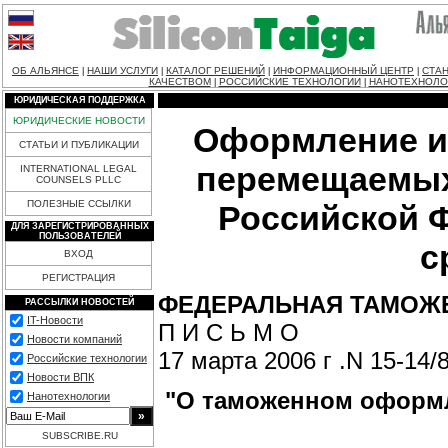
ОБ АЛЬЯНСЕ
НАШИ УСЛУГИ
КАТАЛОГ РЕШЕНИЙ
ИНФОРМАЦИОННЫЙ ЦЕНТР
СТАН
|
|
|
|
КАЧЕСТВОМ
РОССИЙСКИЕ ТЕХНОЛОГИИ
НАНОТЕХНОЛО
|
|
ЮРИДИЧЕСКАЯ ПОДДЕРЖКА
ЮРИДИЧЕСКИЕ НОВОСТИ
Оформление и
СТАТЬИ И ПУБЛИКАЦИИ
перемещаемых
INTERNATIONAL LEGAL
COUNSELS PLLC
ПОЛЕЗНЫЕ ССЫЛКИ
Российской 
ДЛЯ ЗАРЕГИСТРИРОВАННЫХ
ПОЛЬЗОВАТЕЛЕЙ
с
ВХОД
РЕГИСТРАЦИЯ
ФЕДЕРАЛЬНАЯ ТАМОЖ
РАССЫЛКИ НОВОСТЕЙ
IT-Новости
П И С Ь М О
Новости компаний
17 марта 2006 г .N 15-14/
Российские технологии
Новости ВПК
"О таможенном оформл
Нанотехнологии
SUBSCRIBE.RU