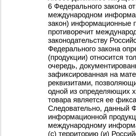
6 Федерального закона от
международном информац
закон) информационные п
противоречит междунаро
законодательству Российс
Федерального закона опр
(продукции) относится т
очередь, документирован
зафиксированная на мат
реквизитами, позволяющи
одной из определяющих х
товара является ее фикс
Следовательно, данный Ф
информационной продукци
международному информа
(с) территорию (и) Росс