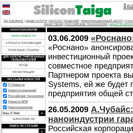
ОБ АЛЬЯНСЕ
НАШИ УСЛУГИ
КАТАЛОГ РЕШЕНИЙ
ИНФОРМАЦИОННЫЙ ЦЕНТР
СТАН
|
|
|
|
КАЧЕСТВОМ
РОССИЙСКИЕ ТЕХНОЛОГИИ
НАНОТЕХНОЛО
|
|
НАНОТЕХНОЛОГИИ
«Роснано»
03.06.2009
NANO-НОВОСТИ
СТАТЬИ И ПУБЛИКАЦИИ
«Роснано» анонсирова
ПОЛЕЗНЫЕ ССЫЛКИ
инвестиционный проек
ДЛЯ ЗАРЕГИСТРИРОВАННЫХ
ПОЛЬЗОВАТЕЛЕЙ
совместное предприят
ВХОД
РЕГИСТРАЦИЯ
Партнером проекта вы
РАССЫЛКИ НОВОСТЕЙ
Systems, ей же будет
IT-Новости
Новости компаний
предприятия общей с
Российские технологии
Новости ВПК
А.Чубайс
26.05.2009
Нанотехнологии
наноиндустрии гар
SUBSCRIBE.RU
Российская корпорац
ПОИСК ПО СТАТЬЯМ