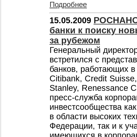
Подробнее
РОСНАНО 
15.05.2009
банки к поиску но
за рубежом
Генеральный директо
встретился с предста
банков, работающих 
Citibank, Credit Suiss
Stanley, Renessance Ca
пресс-служба корпора
инвестсообщества как
в области высоких те
Федерации, так и к у
имеющихся в корпора