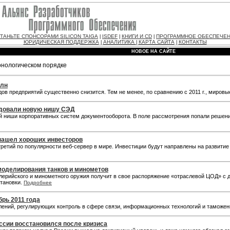
ТАНЬТЕ СПОНСОРАМИ SILICON TAIGA
ISDEF
КНИГИ И CD
ПРОГРАММНОЕ ОБЕСПЕЧЕ
|
|
|
ЮРИДИЧЕСКАЯ ПОДДЕРЖКА
АНАЛИТИКА
КАРТА САЙТА
КОНТАКТЫ
|
|
|
НОВОЕ НА САЙТЕ
онологическом порядке
рлн
одов предприятий существенно снизится. Тем не менее, по сравнению с 2011 г., миров
едовали новую нишу СЭД
ой ниши корпоративных систем документооборота. В поле рассмотрения попали решен
нашел хороших инвесторов
 третий по популярности веб-сервер в мире. Инвестиции будут направлены на развити
моделирования танков и минометов
ллерийского и минометного оружия получит в свое распоряжение «отраслевой ЦОД» 
становки.
Подробнее
брь 2011 года
лений, регулирующих контроль в сфере связи, информационных технологий и таможе
ссии восстановился после кризиса