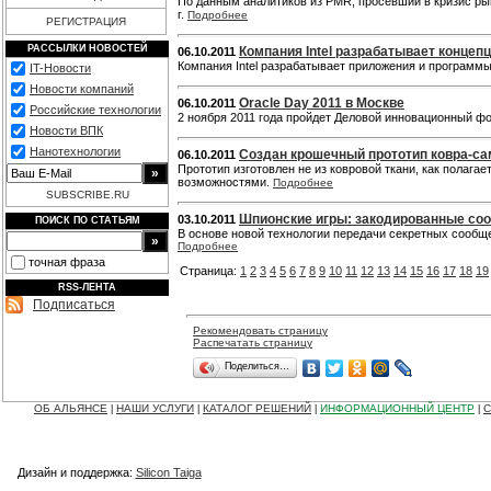
По данным аналитиков из PMR, просевший в кризис рын
г.
Подробнее
РЕГИСТРАЦИЯ
РАССЫЛКИ НОВОСТЕЙ
Компания Intel разрабатывает концеп
06.10.2011
Компания Intel разрабатывает приложения и программ
IT-Новости
Новости компаний
Oracle Day 2011 в Москве
06.10.2011
Российские технологии
2 ноября 2011 года пройдет Деловой инновационный фо
Новости ВПК
Нанотехнологии
Создан крошечный прототип ковра-с
06.10.2011
Прототип изготовлен не из ковровой ткани, как полага
возможностями.
Подробнее
SUBSCRIBE.RU
Шпионские игры: закодированные со
03.10.2011
ПОИСК ПО СТАТЬЯМ
В основе новой технологии передачи секретных сообщ
Подробнее
точная фраза
Страница:
1
2
3
4
5
6
7
8
9
10
11
12
13
14
15
16
17
18
19
RSS-ЛЕНТА
Подписаться
Рекомендовать страницу
Распечатать страницу
Поделиться…
ОБ АЛЬЯНСЕ
НАШИ УСЛУГИ
КАТАЛОГ РЕШЕНИЙ
ИНФОРМАЦИОННЫЙ ЦЕНТР
С
|
|
|
|
Дизайн и поддержка:
Silicon Taiga