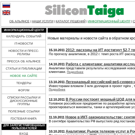
ОБ АЛЬЯНСЕ
НАШИ УСЛУГИ
КАТАЛОГ РЕШЕНИЙ
ИНФОРМАЦИОННЫЙ ЦЕНТР
С
|
|
|
|
ИНФОРМАЦИОННЫЙ ЦЕНТР
КАЛЕНДАРЬ СОБЫТИЙ
Новые материалы и новости сайта в обратном хр
IT-НОВОСТИ
2012: расходы на ИТ достигнут $2,7 т
15.10.2011
НОВОСТИ И ПРЕСС-
По прогнозу аналитиков, в 2012 г. темп роста ИТ-расх
РЕЛИЗЫ
ПРЕССА ОБ АЛЬЯНСЕ
Работа с клиентами: аналитики иссл
14.10.2011
Аналитики представили результаты исследования нов
СТАТЬИ И ПУБЛИКАЦИИ
клиентами.
Подробнее
НОВОЕ НА САЙТЕ
Легендарный российский веб-сервер 
13.10.2011
ТЕНДЕРЫ
Инвесторами вложили 3 млн долларов в проект nginx ,
Подробнее
ФОРУМ
СПИСКИ РАССЫЛКИ И
В России построят мощный ЦОД для 
12.10.2011
ДИСКУССИОННЫЕ
Головное российское предприятие по разработке арти
ГРУППЫ
проектироваться минометы, танки и артиллерийские у
ПОЛЕЗНЫЕ ССЫЛКИ
Новое в ИКТ-законодательстве: сентя
11.10.2011
ГОСТЕВАЯ КНИГА
В сентябре правительство РФ выпустило ряд постанов
ДЛЯ ЗАРЕГИСТРИРОВАННЫХ
ПОЛЬЗОВАТЕЛЕЙ
Аналитики: Рынок телеком-услуг в Ро
10.10.2011
ВХОД