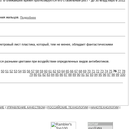
. В ближайшее время прогнозируется его стабильный рост - до 30 млрд евро в 2012
ения жильцов.
Подробнее
иметровый лист пластика, который, тем не менее, обладает фантастическими
ся разными цветами при воздействии определенных видов антибиотиков.
50
51
52
53
54
55
56
57
58
59
60
61
62
63
64
65
66
67
68
69
70
71
72
73
74
75
76
77
78
79
80
81
82
83
84
85
86
87
88
89
90
91
92
93
94
95
96
97
98
99
100
НИЕ
УПРАВЛЕНИЕ КАЧЕСТВОМ
РОССИЙСКИЕ ТЕХНОЛОГИИ
НАНОТЕХНОЛОГИИ
|
|
|
|