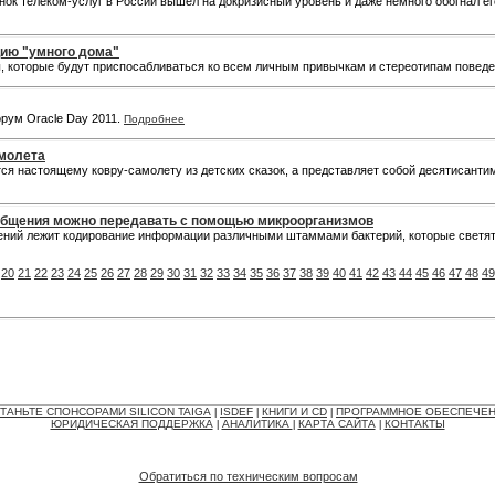
ок телеком-услуг в России вышел на докризисный уровень и даже немного обогнал его
цию "умного дома"
ы, которые будут приспосабливаться ко всем личным привычкам и стереотипам повед
рум Oracle Day 2011.
Подробнее
амолета
ется настоящему ковру-самолету из детских сказок, а представляет собой десятисант
общения можно передавать с помощью микроорганизмов
ений лежит кодирование информации различными штаммами бактерий, которые светят
20
21
22
23
24
25
26
27
28
29
30
31
32
33
34
35
36
37
38
39
40
41
42
43
44
45
46
47
48
49
ТАНЬТЕ СПОНСОРАМИ SILICON TAIGA
ISDEF
КНИГИ И CD
ПРОГРАММНОЕ ОБЕСПЕЧЕ
|
|
|
ЮРИДИЧЕСКАЯ ПОДДЕРЖКА
АНАЛИТИКА
КАРТА САЙТА
КОНТАКТЫ
|
|
|
Обратиться по техническим вопросам