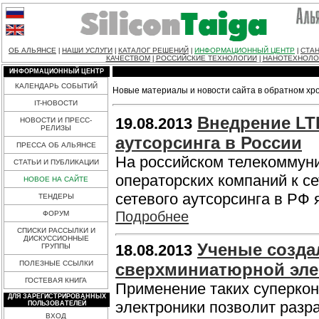
ОБ АЛЬЯНСЕ
НАШИ УСЛУГИ
КАТАЛОГ РЕШЕНИЙ
ИНФОРМАЦИОННЫЙ ЦЕНТР
СТАН
|
|
|
|
КАЧЕСТВОМ
РОССИЙСКИЕ ТЕХНОЛОГИИ
НАНОТЕХНОЛО
|
|
ИНФОРМАЦИОННЫЙ ЦЕНТР
КАЛЕНДАРЬ СОБЫТИЙ
Новые материалы и новости сайта в обратном хр
IT-НОВОСТИ
Внедрение LT
19.08.2013
НОВОСТИ И ПРЕСС-
РЕЛИЗЫ
аутсорсинга в России
ПРЕССА ОБ АЛЬЯНСЕ
На российском телекоммун
СТАТЬИ И ПУБЛИКАЦИИ
операторских компаний к с
НОВОЕ НА САЙТЕ
сетевого аутсорсинга в РФ
ТЕНДЕРЫ
Подробнее
ФОРУМ
СПИСКИ РАССЫЛКИ И
ДИСКУССИОННЫЕ
Ученые созда
18.08.2013
ГРУППЫ
ПОЛЕЗНЫЕ ССЫЛКИ
сверхминиатюрной эле
ГОСТЕВАЯ КНИГА
Применение таких суперкон
ДЛЯ ЗАРЕГИСТРИРОВАННЫХ
электроники позволит разр
ПОЛЬЗОВАТЕЛЕЙ
ВХОД