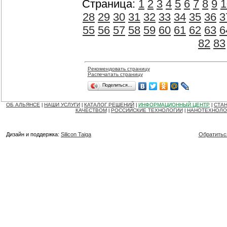
Страница:
1
2
3
4
5
6
7
8
9
1
28
29
30
31
32
33
34
35
36
3
55
56
57
58
59
60
61
62
63
6
82
83
Рекомендовать страницу
Распечатать страницу
Поделиться…
ОБ АЛЬЯНСЕ
НАШИ УСЛУГИ
КАТАЛОГ РЕШЕНИЙ
ИНФОРМАЦИОННЫЙ ЦЕНТР
СТАН
|
|
|
|
КАЧЕСТВОМ
РОССИЙСКИЕ ТЕХНОЛОГИИ
НАНОТЕХНОЛО
|
|
Дизайн и поддержка:
Silicon Taiga
Обратитьс