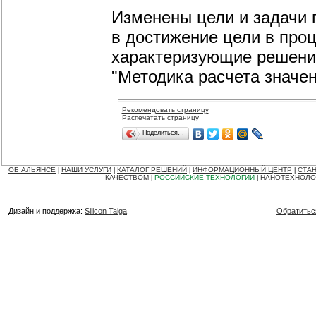
Изменены цели и задачи 
в достижение цели в про
характеризующие решени
"Методика расчета значе
Рекомендовать страницу
Распечатать страницу
Поделиться…
ОБ АЛЬЯНСЕ
НАШИ УСЛУГИ
КАТАЛОГ РЕШЕНИЙ
ИНФОРМАЦИОННЫЙ ЦЕНТР
СТАН
|
|
|
|
КАЧЕСТВОМ
РОССИЙСКИЕ ТЕХНОЛОГИИ
НАНОТЕХНОЛО
|
|
Дизайн и поддержка:
Silicon Taiga
Обратитьс