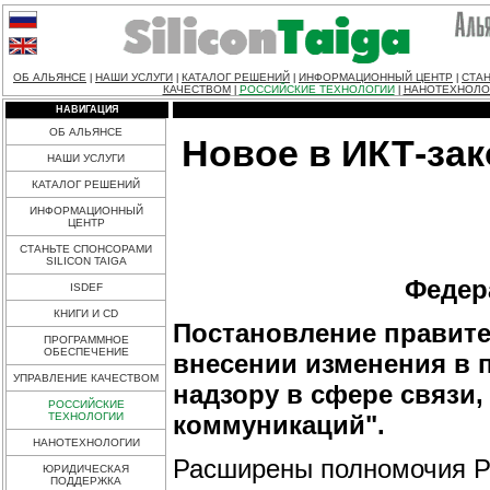
ОБ АЛЬЯНСЕ
НАШИ УСЛУГИ
КАТАЛОГ РЕШЕНИЙ
ИНФОРМАЦИОННЫЙ ЦЕНТР
СТАН
|
|
|
|
КАЧЕСТВОМ
РОССИЙСКИЕ ТЕХНОЛОГИИ
НАНОТЕХНОЛО
|
|
НАВИГАЦИЯ
ОБ АЛЬЯНСЕ
Новое в ИКТ-зак
НАШИ УСЛУГИ
КАТАЛОГ РЕШЕНИЙ
ИНФОРМАЦИОННЫЙ
ЦЕНТР
СТАНЬТЕ СПОНСОРАМИ
SILICON TAIGA
Федер
ISDEF
КНИГИ И CD
Постановление правител
ПРОГРАММНОЕ
ОБЕСПЕЧЕНИЕ
внесении изменения в 
УПРАВЛЕНИЕ КАЧЕСТВОМ
надзору в сфере связи
РОССИЙСКИЕ
коммуникаций".
ТЕХНОЛОГИИ
НАНОТЕХНОЛОГИИ
Расширены полномочия Р
ЮРИДИЧЕСКАЯ
ПОДДЕРЖКА