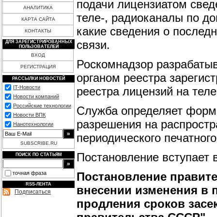
подачи лицензиатом свед
АНАЛИТИКА
теле-, радиоканалы по до
КАРТА САЙТА
какие сведения о послед
КОНТАКТЫ
связи.
ДЛЯ ЗАРЕГИСТРИРОВАННЫХ
ПОЛЬЗОВАТЕЛЕЙ
ВХОД
Роскомнадзор разрабаты
РЕГИСТРАЦИЯ
органом реестра зарегис
РАССЫЛКИ НОВОСТЕЙ
IT-Новости
реестра лицензий на теле
Новости компаний
Российские технологии
Служба определяет формы
Новости ВПК
разрешения на распростр
Нанотехнологии
периодического печатного
SUBSCRIBE.RU
Постановление вступает в 
ПОИСК ПО СТАТЬЯМ
Постановление правител
точная фраза
RSS-ЛЕНТА
внесении изменения в 
Подписаться
продления сроков засе