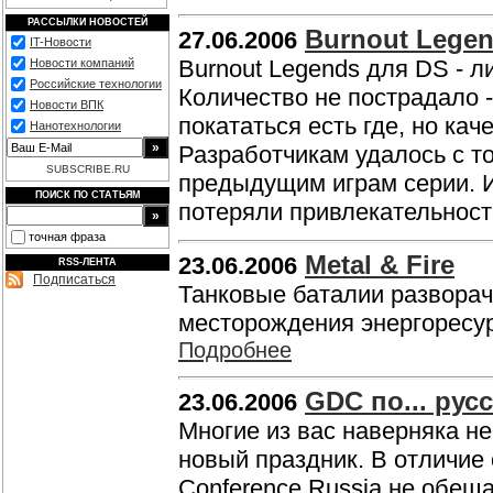
РАССЫЛКИ НОВОСТЕЙ
Burnout Lege
27.06.2006
IT-Новости
Burnout Legends для DS - л
Новости компаний
Российские технологии
Количество не пострадало 
Новости ВПК
покататься есть где, но кач
Нанотехнологии
Разработчикам удалось с т
SUBSCRIBE.RU
предыдущим играм серии. И
ПОИСК ПО СТАТЬЯМ
потеряли привлекательнос
точная фраза
Metal & Fire
23.06.2006
RSS-ЛЕНТА
Подписаться
Танковые баталии разворач
месторождения энергоресурс
Подробнее
GDC по... рус
23.06.2006
Многие из вас наверняка не
новый праздник. В отличие
Conference Russia не обещ