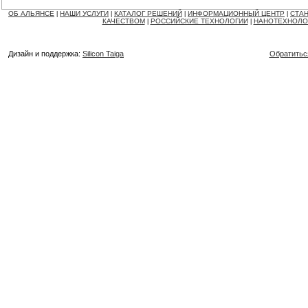
ОБ АЛЬЯНСЕ
НАШИ УСЛУГИ
КАТАЛОГ РЕШЕНИЙ
ИНФОРМАЦИОННЫЙ ЦЕНТР
СТАН
|
|
|
|
КАЧЕСТВОМ
РОССИЙСКИЕ ТЕХНОЛОГИИ
НАНОТЕХНОЛО
|
|
Дизайн и поддержка:
Silicon Taiga
Обратитьс