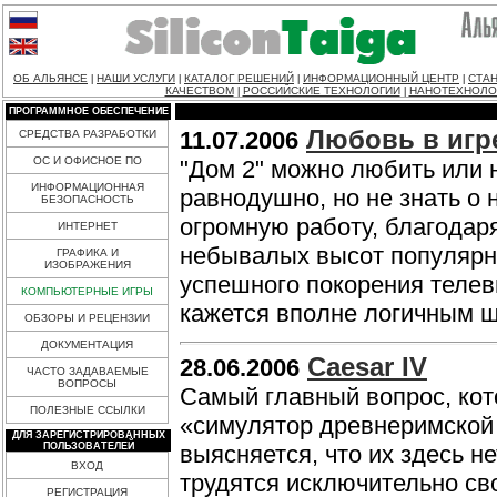
ОБ АЛЬЯНСЕ
НАШИ УСЛУГИ
КАТАЛОГ РЕШЕНИЙ
ИНФОРМАЦИОННЫЙ ЦЕНТР
СТАН
|
|
|
|
КАЧЕСТВОМ
РОССИЙСКИЕ ТЕХНОЛОГИИ
НАНОТЕХНОЛО
|
|
ПРОГРАММНОЕ ОБЕСПЕЧЕНИЕ
Любовь в игр
11.07.2006
СРЕДСТВА РАЗРАБОТКИ
ОС И ОФИСНОЕ ПО
"Дом 2" можно любить или 
ИНФОРМАЦИОННАЯ
равнодушно, но не знать о 
БЕЗОПАСНОСТЬ
огромную работу, благодар
ИНТЕРНЕТ
небывалых высот популярно
ГРАФИКА И
ИЗОБРАЖЕНИЯ
успешного покорения теле
КОМПЬЮТЕРНЫЕ ИГРЫ
кажется вполне логичным 
ОБЗОРЫ И РЕЦЕНЗИИ
ДОКУМЕНТАЦИЯ
Caesar IV
28.06.2006
ЧАСТО ЗАДАВАЕМЫЕ
ВОПРОСЫ
Самый главный вопрос, кот
ПОЛЕЗНЫЕ ССЫЛКИ
«симулятор древнеримской 
ДЛЯ ЗАРЕГИСТРИРОВАННЫХ
ПОЛЬЗОВАТЕЛЕЙ
выясняется, что их здесь не
ВХОД
трудятся исключительно с
РЕГИСТРАЦИЯ